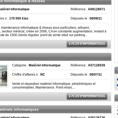
e Informatique & Réseau
atériel informatique
Référence :
A08128071
ires n :
170 000 €/an
Déposée le :
08/08/11
 maintenance informatique & réseau pour particuliers, artisans,
 secteur médical, créée en 2006, CA en constante augmentation, restant à
ste de 1500 clients régulier. point de vente situé sur parking...
PLUS D'INFORMATIONS
Catégorie :
Matériel informatique
Référence :
A07126939
Chiffre d'affaires n :
NC
Déposée le :
08/07/11
Vente et réparation matériel informatique, périphériques et
consommables. Maintenance. Point relais....
PLUS D'INFORMATIONS
tériels informatiques
atériel informatique
Référence :
A06126726