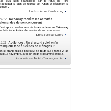
Les élus sont scandalisés par le refus de Ford
d"accepter le plan de reprise de Punch et réclament le
rembo...
Lire la suite sur Crashdebug
21/12
Takeaway rachète les activités
allemandes de son concurrent
L'entreprise néerlandaise de livraison de repas Takeaway
rachète les activités allemandes de son concurrent...
Lire la suite sur Lalibre
16/11
Audiences : Un si grand soleil enfin
vainqueur face à Scènes de ménages ?
Un si grand soleil a poursuivi sa route sur France 2, ce
jeudi 15 novembre, avec un inédit programmé entre 2...
Lire la suite sur TouteLaTeacute;leacute;