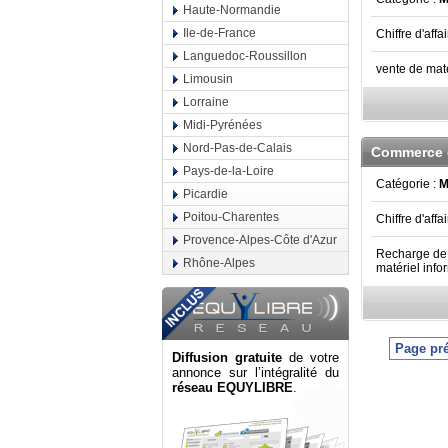
Haute-Normandie
Ile-de-France
Chiffre d'affa
Languedoc-Roussillon
vente de mat
Limousin
Lorraine
Midi-Pyrénées
Nord-Pas-de-Calais
Commerce 
Pays-de-la-Loire
Catégorie :
M
Picardie
Poitou-Charentes
Chiffre d'affa
Provence-Alpes-Côte d'Azur
Recharge de 
Rhône-Alpes
matériel info
Page pr
Diffusion gratuite
de votre
annonce sur l’intégralité du
réseau EQUYLIBRE
.