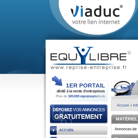
1ER
PORTAIL
dédié à la vente
d'entreprises
Plus de
100.000 repreneurs
/mois
Accueil
In
MATÉRIEL
Annonces de r
ACCUEIL