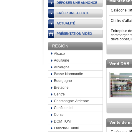
Maintenanc
DÉPOSER UNE ANNONCE
Catégorie :
M
CRÉER UNE ALERTE
Chiffre d'affa
ACTUALITÉ
Entreprise de
PRÉSENTATION VIDÉO
commerçants,
développer, li
RÉGION
Alsace
Aquitaine
Vend DAB
Auvergne
Basse-Normandie
Bourgogne
Bretagne
Centre
Champagne-Ardenne
Confidentiel
Corse
DOM TOM
Vente de ma
Franche-Comté
Catégorie :
M