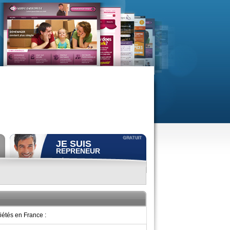
JE SUIS
REPRENEUR
Déposer gratuitement
une
annonce de recherche.
Consulter gratuitement
les
profils de propriétaires.
ACCÈS REPRENEUR
iétés en France :