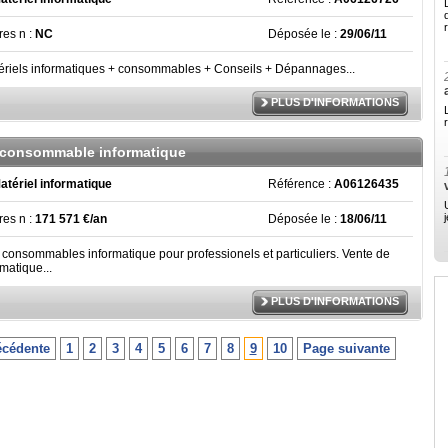
ires n :
NC
Déposée le :
29/06/11
ériels informatiques + consommables + Conseils + Dépannages...
PLUS D'INFORMATIONS
consommable informatique
atériel informatique
Référence :
A06126435
ires n :
171 571 €/an
Déposée le :
18/06/11
consommables informatique pour professionels et particuliers. Vente de
rmatique...
PLUS D'INFORMATIONS
écédente
1
2
3
4
5
6
7
8
9
10
Page suivante