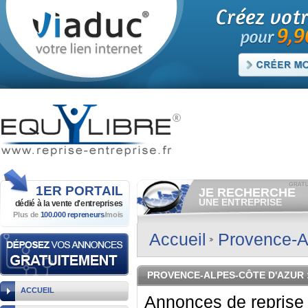
1ER
PORTAIL
JE RECHERCHE
UNE ENTREPRISE
dédié à la vente
d'entreprises
Plus de
100.000 repreneurs
/mois
Consulter gratuitement
les
annonces d'entreprises à
vendre.
Accueil
Provence-A
Et/ou déposer
gratuitement
votre recherche d'entreprise.
RECHERCHER UNE
PROVENCE-ALPES-CÔTE D'AZUR
ANNONCE
ACCUEIL
Annonces de reprise 