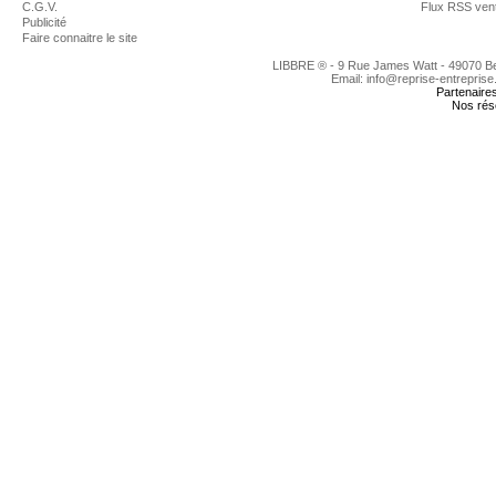
C.G.V.
Flux RSS ven
Publicité
Faire connaitre le site
LIBBRE ® - 9 Rue James Watt - 49070 
Email: info@reprise-entreprise
Partenaire
Nos rés