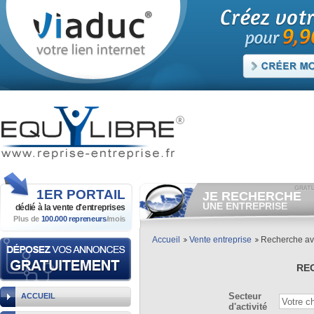
1ER
PORTAIL
JE RECHERCHE
UNE ENTREPRISE
dédié à la vente
d'entreprises
Plus de
100.000 repreneurs
/mois
Consulter gratuitement
les
annonces d'entreprises à
vendre.
Accueil
Vente entreprise
Recherche a
Et/ou déposer
gratuitement
votre recherche d'entreprise.
RE
RECHERCHER UNE
ANNONCE
Secteur
ACCUEIL
d'activité