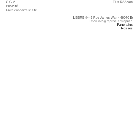
C.G.V.
Flux RSS ven
Publicité
Faire connaitre le site
LIBBRE ® - 9 Rue James Watt - 49070 
Email: info@reprise-entreprise
Partenaire
Nos rés