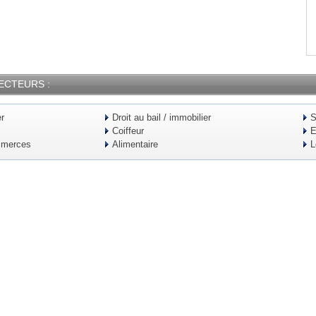
ECTEURS :
er
Droit au bail / immobilier
S
Coiffeur
E
mmerces
Alimentaire
L