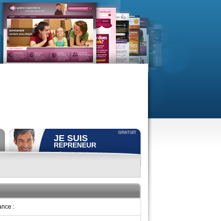
JE SUIS
REPRENEUR
Déposer gratuitement
une
annonce de recherche.
Consulter gratuitement
les
profils de propriétaires.
ACCÈS REPRENEUR
ance :