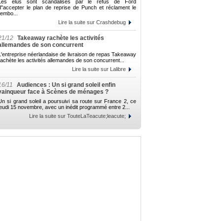
Les élus sont scandalisés par le refus de Ford
d"accepter le plan de reprise de Punch et réclament le
rembo...
Lire la suite sur Crashdebug
21/12
Takeaway rachète les activités
allemandes de son concurrent
L'entreprise néerlandaise de livraison de repas Takeaway
rachète les activités allemandes de son concurrent...
Lire la suite sur Lalibre
16/11
Audiences : Un si grand soleil enfin
vainqueur face à Scènes de ménages ?
Un si grand soleil a poursuivi sa route sur France 2, ce
jeudi 15 novembre, avec un inédit programmé entre 2...
Lire la suite sur TouteLaTeacute;leacute;