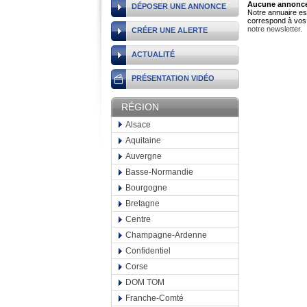
Aucune annonce 
DÉPOSER UNE ANNONCE
Notre annuaire est
correspond à vos 
notre newsletter
.
CRÉER UNE ALERTE
ACTUALITÉ
PRÉSENTATION VIDÉO
RÉGION
Alsace
Aquitaine
Auvergne
Basse-Normandie
Bourgogne
Bretagne
Centre
Champagne-Ardenne
Confidentiel
Corse
DOM TOM
Franche-Comté