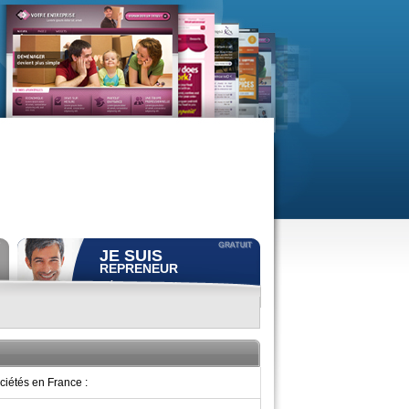
JE SUIS
REPRENEUR
Déposer gratuitement
une
annonce de recherche.
Consulter gratuitement
les
profils de propriétaires.
ACCÈS REPRENEUR
ciétés en France :