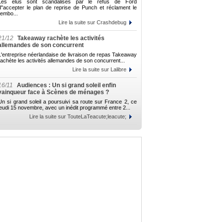
Les élus sont scandalisés par le refus de Ford
d"accepter le plan de reprise de Punch et réclament le
rembo...
Lire la suite sur Crashdebug
21/12
Takeaway rachète les activités
allemandes de son concurrent
L'entreprise néerlandaise de livraison de repas Takeaway
rachète les activités allemandes de son concurrent...
Lire la suite sur Lalibre
16/11
Audiences : Un si grand soleil enfin
vainqueur face à Scènes de ménages ?
Un si grand soleil a poursuivi sa route sur France 2, ce
jeudi 15 novembre, avec un inédit programmé entre 2...
Lire la suite sur TouteLaTeacute;leacute;