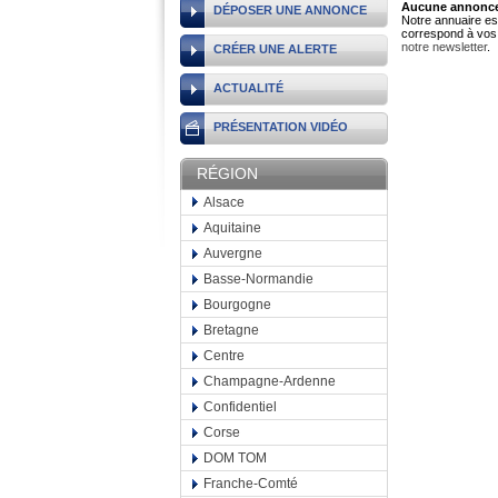
Aucune annonce 
DÉPOSER UNE ANNONCE
Notre annuaire est
correspond à vos 
notre newsletter
.
CRÉER UNE ALERTE
ACTUALITÉ
PRÉSENTATION VIDÉO
RÉGION
Alsace
Aquitaine
Auvergne
Basse-Normandie
Bourgogne
Bretagne
Centre
Champagne-Ardenne
Confidentiel
Corse
DOM TOM
Franche-Comté