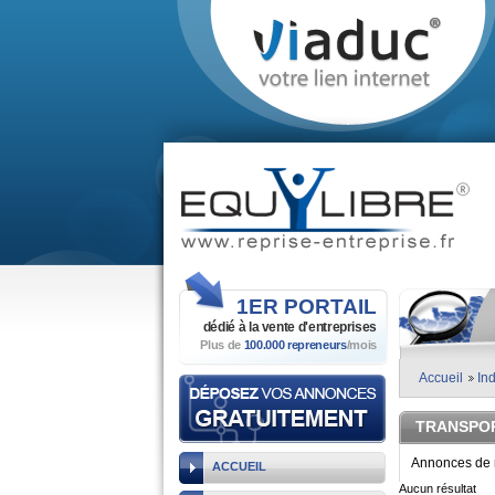
1ER
PORTAIL
dédié à la vente
d'entreprises
Plus de
100.000 repreneurs
/mois
Accueil
Ind
TRANSPOR
Annonces de r
ACCUEIL
Aucun résultat