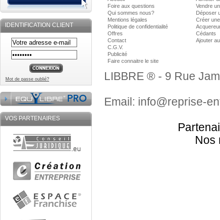
Foire aux questions
Vendre un
Qui sommes nous?
Déposer 
Mentions légales
Créer une
IDENTIFICATION CLIENT
Politique de confidentialité
Acquereu
Offres
Cédants
Contact
Ajouter au
C.G.V.
Publicité
Faire connaitre le site
LIBBRE ® - 9 Rue Jam
Mot de passe oublié?
Email: info@reprise-en
VOS PARTENAIRES
Partenai
Nos 