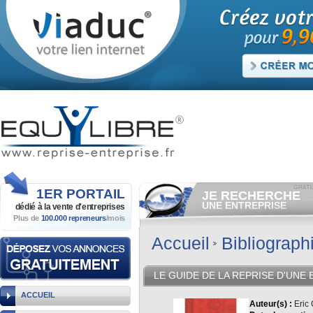
1ER
PORTAIL
JE RECHERCHE
UNE ENTREPRISE
dédié à la vente
d'entreprises
Plus de
100.000 repreneurs
/mois
Consulter gratuitement
les
annonces d'entreprises à
vendre.
Accueil
Bibliograph
Et/ou déposer
gratuitement
votre recherche d'entreprise.
RECHERCHER UNE
LE GUIDE DE LA REPRISE D'UNE
ANNONCE
ACCUEIL
Auteur(s) :
Eric