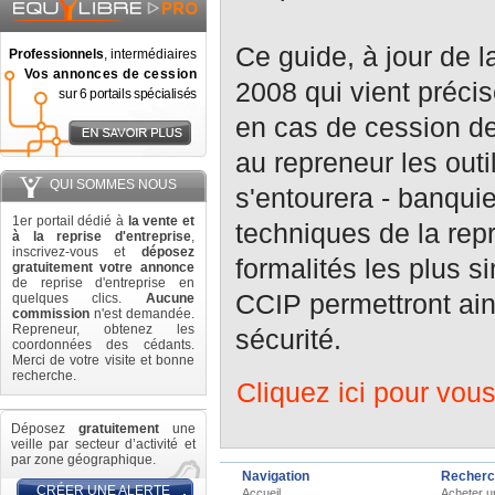
Ce guide, à jour de l
Professionnels
, intermédiaires
Vos annonces de cession
2008 qui vient préci
sur 6 portails spécialisés
en cas de cession d
au repreneur les outi
QUI SOMMES NOUS
s'entourera - banqui
1er portail dédié à
la vente et
techniques de la repr
à la reprise d'entreprise
,
inscrivez-vous et
déposez
formalités les plus 
gratuitement votre annonce
de reprise d'entreprise en
CCIP permettront ain
quelques clics.
Aucune
commission
n'est demandée.
Repreneur, obtenez les
sécurité.
coordonnées des cédants.
Merci de votre visite et bonne
recherche.
Cliquez ici pour vous
Déposez
gratuitement
une
veille par secteur d’activité et
par zone géographique.
Navigation
Recherc
CRÉER UNE ALERTE
Accueil
Acheter u