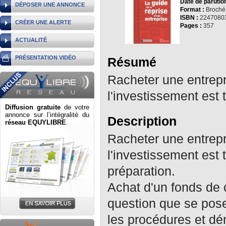
Date de parution
DÉPOSER UNE ANNONCE
Format :
Broché
ISBN :
2247080
CRÉER UNE ALERTE
Pages :
357
ACTUALITÉ
PRÉSENTATION VIDÉO
Résumé
Racheter une entrepr
l'investissement est t
Diffusion gratuite
de votre
annonce sur l’intégralité du
Description
réseau EQUYLIBRE
.
Racheter une entrepr
l'investissement est 
préparation.
Achat d'un fonds de 
question que se pose
les procédures et dé