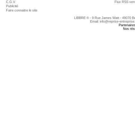
C.G.V.
Flux RSS ven
Publicité
Faire connaitre le site
LIBBRE ® - 9 Rue James Watt - 49070 
Email: info@reprise-entreprise
Partenaire
Nos rés