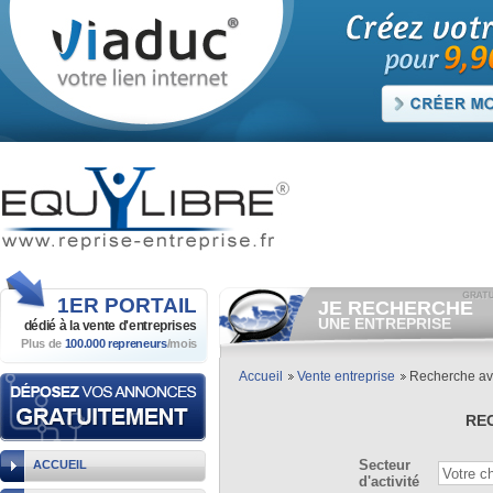
1ER
PORTAIL
JE RECHERCHE
UNE ENTREPRISE
dédié à la vente
d'entreprises
Plus de
100.000 repreneurs
/mois
Consulter gratuitement
les
annonces d'entreprises à
vendre.
Accueil
Vente entreprise
Recherche a
Et/ou déposer
gratuitement
votre recherche d'entreprise.
RE
RECHERCHER UNE
ANNONCE
Secteur
ACCUEIL
d'activité