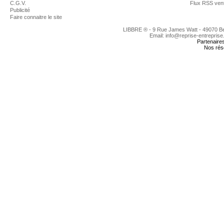
C.G.V.
Flux RSS ven
Publicité
Faire connaitre le site
LIBBRE ® - 9 Rue James Watt - 49070 
Email: info@reprise-entreprise
Partenaire
Nos rés