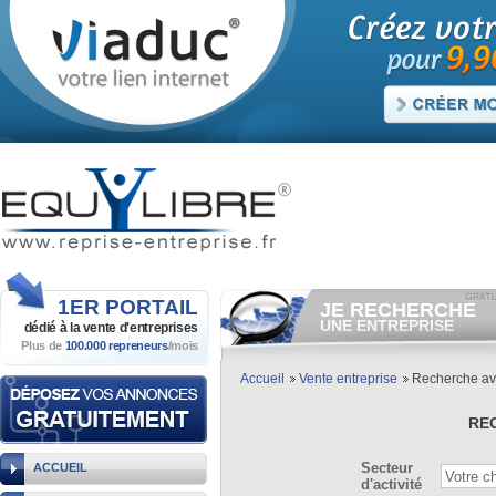
1ER
PORTAIL
JE RECHERCHE
UNE ENTREPRISE
dédié à la vente
d'entreprises
Plus de
100.000 repreneurs
/mois
Consulter gratuitement
les
annonces d'entreprises à
vendre.
Accueil
Vente entreprise
Recherche a
Et/ou déposer
gratuitement
votre recherche d'entreprise.
RE
RECHERCHER UNE
ANNONCE
Secteur
ACCUEIL
d'activité