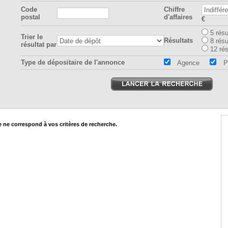
Code
Chiffre
postal
d'affaires
€
5 résu
Trier le
Résultats
8 résu
résultat par
12 rés
Type de dépositaire de l'annonce
Agence
Pr
ne correspond à vos critères de recherche.