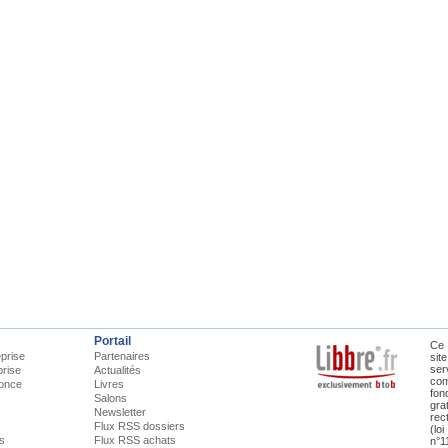
Portail
Ce 
prise
Partenaires
sit
ser
prise
Actualités
com
once
Livres
fon
Salons
gra
Newsletter
rec
Flux RSS dossiers
(lo
is
Flux RSS achats
n°1