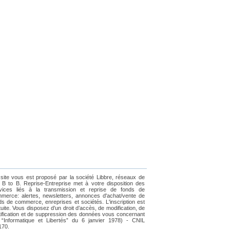
site vous est proposé par la société Libbre, réseaux de
e B to B. Reprise-Entreprise met à votre disposition des
vices liés à la transmission et reprise de fonds de
merce: alertes, newsletters, annonces d'achat/vente de
ds de commerce, enreprises et sociétés. L'inscription est
tuite. Vous disposez d’un droit d’accès, de modification, de
tification et de suppression des données vous concernant
i “Informatique et Libertés” du 6 janvier 1978) - CNIL
170.