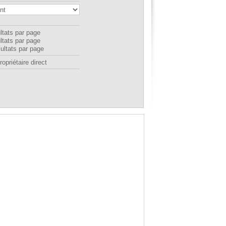
ltats par page
ltats par page
ultats par page
opriétaire direct