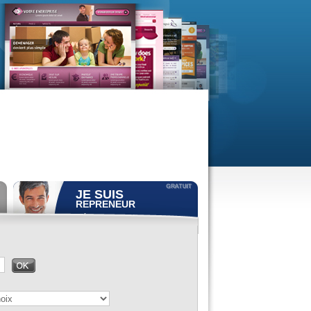
JE SUIS
REPRENEUR
Déposer gratuitement
une
annonce de recherche.
Consulter gratuitement
les
profils de propriétaires.
ACCÈS REPRENEUR