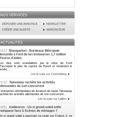
NOS SERVICES
DÉPOSER UNE ANNONCE
NEWSLETTER
CRÉER UNE ALERTE
ANNONCEUR
ACTUALITÉS
22/12
Blanquefort : Bordeaux Métropole
demande à Ford de lui rembourser 1,7 million
d’euros d'aides
Les élus sont scandalisés par le refus de Ford
d"accepter le plan de reprise de Punch et réclament le
rembo...
Lire la suite sur Crashdebug
21/12
Takeaway rachète les activités
allemandes de son concurrent
L'entreprise néerlandaise de livraison de repas Takeaway
rachète les activités allemandes de son concurrent...
Lire la suite sur Lalibre
16/11
Audiences : Un si grand soleil enfin
vainqueur face à Scènes de ménages ?
Un si grand soleil a poursuivi sa route sur France 2, ce