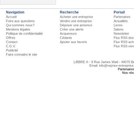
Navigation
Recherche
Portail
Accueil
Acheter une entreprise
Partenaires
Foire aux questions
Vendre une entreprise
Actualités
Qui sommes nous?
Déposer une annonce
Livres
Mentions légales
Créer une alerte
Salons
Politique de confidentialité
Acquereurs
Newsletter
Offres
Cédants
Flux RSS dos
Contact
Ajouter aux favoris
Flux RSS ach
C.G.V.
Flux RSS ven
Publicité
Faire connaitre le site
LIBBRE ® - 9 Rue James Watt - 49070 
Email: info@reprise-entreprise
Partenaire
Nos rés