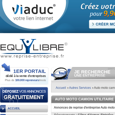
1ER
PORTAIL
JE RECHERCHE
UNE ENTREPRISE
dédié à la vente
d'entreprises
Plus de
100.000 repreneurs
/mois
Consulter gratuitement
les
annonces d'entreprises à
vendre.
Accueil
Autres Services
Auto moto camio
Et/ou déposer
gratuitement
votre recherche d'entreprise.
AUTO MOTO CAMION UTILITAIRE
RECHERCHER UNE
ANNONCE
Annonces de reprise d'entreprise Auto moto 
ACCUEIL