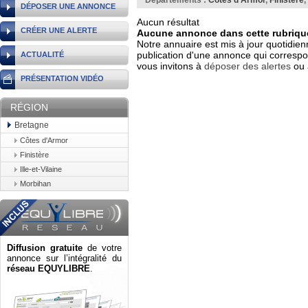
Départements :
Côtes d'Armor
,
Finistère
,
DÉPOSER UNE ANNONCE
Aucun résultat
CRÉER UNE ALERTE
Aucune annonce dans cette rubrique
Notre annuaire est mis à jour quotidien
publication d'une annonce qui correspo
ACTUALITÉ
vous invitons à
déposer des alertes
ou 
PRÉSENTATION VIDÉO
RÉGION
Bretagne
Côtes d'Armor
Finistère
Ille-et-Vilaine
Morbihan
Diffusion gratuite
de votre
annonce sur l’intégralité du
réseau EQUYLIBRE
.