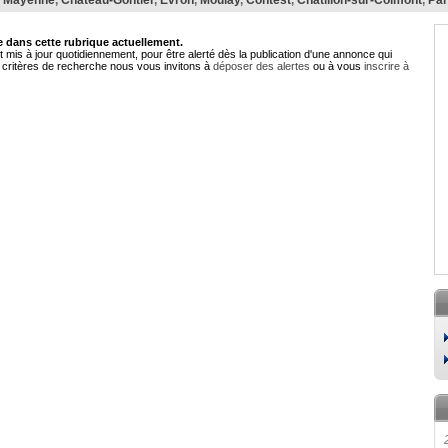
,
Mayenne
,
Château-Gontier
,
Évron
,
Moulay
,
Contest
,
Châtillon-sur-Colmont
,
Par
dans cette rubrique actuellement.
 mis à jour quotidiennement, pour être alerté dès la publication d'une annonce qui
critères de recherche nous vous invitons à
déposer des alertes
ou à vous
inscrire à