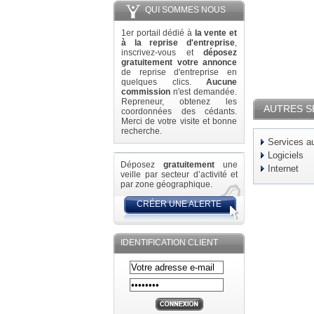
QUI SOMMES NOUS
1er portail dédié à
la vente et
à la reprise d'entreprise
,
inscrivez-vous et
déposez
gratuitement votre annonce
de reprise d'entreprise en
quelques clics.
Aucune
commission
n'est demandée.
Repreneur, obtenez les
AUTRES S
coordonnées des cédants.
Merci de votre visite et bonne
recherche.
Services au
Logiciels
Déposez
gratuitement
une
Internet
veille par secteur d’activité et
par zone géographique.
CRÉER UNE ALERTE
IDENTIFICATION CLIENT