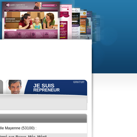
JE SUIS
REPRENEUR
Déposer gratuitement
une
annonce de recherche.
Consulter gratuitement
les
profils de propriétaires.
ACCÈS REPRENEUR
ille Mayenne (53100) :