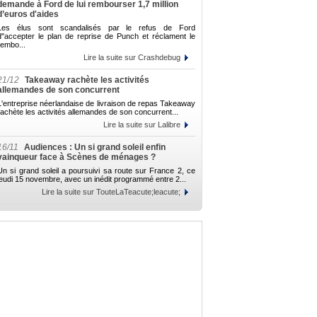
demande à Ford de lui rembourser 1,7 million
d’euros d'aides
Les élus sont scandalisés par le refus de Ford
d"accepter le plan de reprise de Punch et réclament le
rembo...
Lire la suite sur Crashdebug
21/12
Takeaway rachète les activités
allemandes de son concurrent
L'entreprise néerlandaise de livraison de repas Takeaway
rachète les activités allemandes de son concurrent...
Lire la suite sur Lalibre
16/11
Audiences : Un si grand soleil enfin
vainqueur face à Scènes de ménages ?
Un si grand soleil a poursuivi sa route sur France 2, ce
jeudi 15 novembre, avec un inédit programmé entre 2...
Lire la suite sur TouteLaTeacute;leacute;