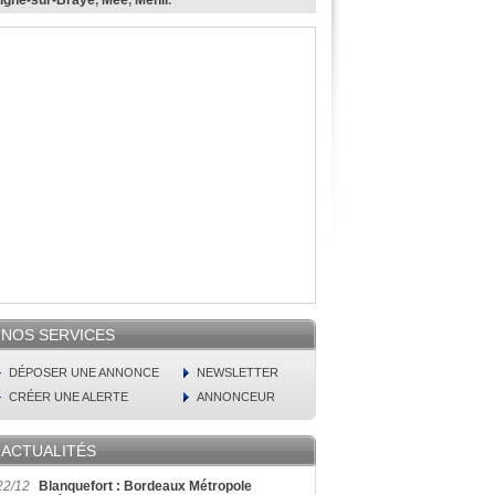
igné-sur-Braye
,
Mée
,
Ménil
.
NOS SERVICES
DÉPOSER UNE ANNONCE
NEWSLETTER
CRÉER UNE ALERTE
ANNONCEUR
ACTUALITÉS
22/12
Blanquefort : Bordeaux Métropole