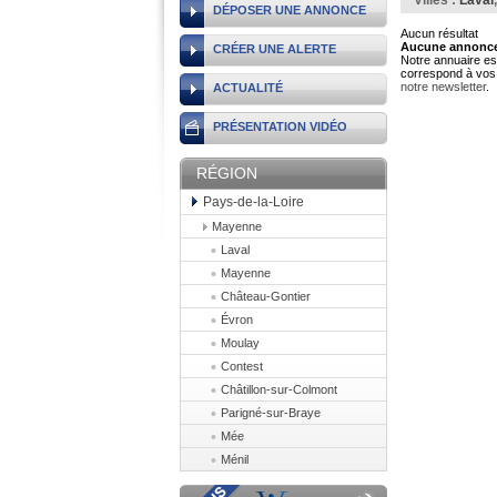
Villes :
Laval
DÉPOSER UNE ANNONCE
Aucun résultat
Aucune annonce 
CRÉER UNE ALERTE
Notre annuaire est
correspond à vos 
notre newsletter
.
ACTUALITÉ
PRÉSENTATION VIDÉO
RÉGION
Pays-de-la-Loire
Mayenne
Laval
Mayenne
Château-Gontier
Évron
Moulay
Contest
Châtillon-sur-Colmont
Parigné-sur-Braye
Mée
Ménil