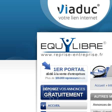
1ER
PORTAIL
dédié à la vente
d'entreprises
Plus de
100.000 repreneurs
/mois
Accueil
In
AUTRES 
Annonces de r
ACCUEIL