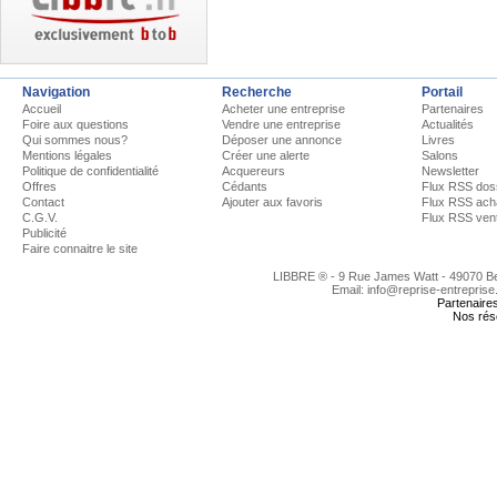
Navigation
Recherche
Portail
Accueil
Acheter une entreprise
Partenaires
Foire aux questions
Vendre une entreprise
Actualités
Qui sommes nous?
Déposer une annonce
Livres
Mentions légales
Créer une alerte
Salons
Politique de confidentialité
Acquereurs
Newsletter
Offres
Cédants
Flux RSS dos
Contact
Ajouter aux favoris
Flux RSS ach
C.G.V.
Flux RSS ven
Publicité
Faire connaitre le site
LIBBRE ® - 9 Rue James Watt - 49070 
Email: info@reprise-entreprise
Partenaire
Nos rés