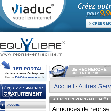
1ER
PORTAIL
JE RECHERCHE
UNE ENTREPRISE
dédié à la vente
d'entreprises
Plus de
100.000 repreneurs
/mois
Consulter gratuitement
les
annonces d'entreprises à
vendre.
Accueil
Autres Serv
Et/ou déposer
gratuitement
votre recherche d'entreprise.
RECHERCHER UNE
AUTRES PROVENCE-ALPES-CÔTE
ANNONCE
ACCUEIL
Annonces de reprise 