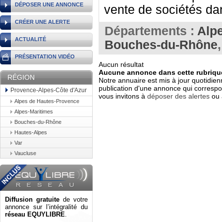
DÉPOSER UNE ANNONCE
vente de sociétés da
CRÉER UNE ALERTE
Départements :
Alp
ACTUALITÉ
Bouches-du-Rhône
PRÉSENTATION VIDÉO
Aucun résultat
Aucune annonce dans cette rubrique
RÉGION
Notre annuaire est mis à jour quotidien
publication d'une annonce qui correspo
Provence-Alpes-Côte d'Azur
vous invitons à
déposer des alertes
ou 
Alpes de Hautes-Provence
Alpes-Maritimes
Bouches-du-Rhône
Hautes-Alpes
Var
Vaucluse
Diffusion gratuite
de votre
annonce sur l’intégralité du
réseau EQUYLIBRE
.