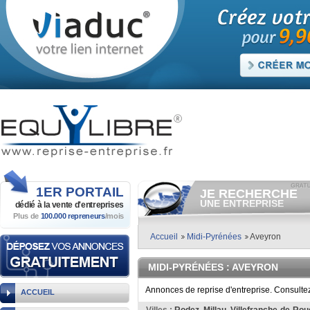
1ER
PORTAIL
JE RECHERCHE
UNE ENTREPRISE
dédié à la vente
d'entreprises
Plus de
100.000 repreneurs
/mois
Consulter gratuitement
les
annonces d'entreprises à
vendre.
Accueil
Midi-Pyrénées
Aveyron
Et/ou déposer
gratuitement
votre recherche d'entreprise.
MIDI-PYRÉNÉES
: AVEYRON
RECHERCHER UNE
ANNONCE
Annonces de reprise d'entreprise. Consulte
ACCUEIL