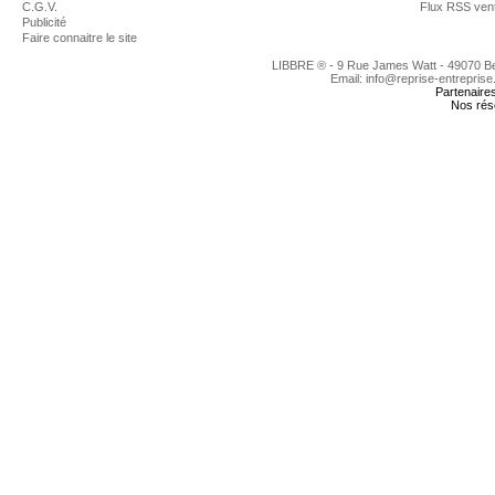
C.G.V.
Flux RSS ven
Publicité
Faire connaitre le site
LIBBRE ® - 9 Rue James Watt - 49070 
Email: info@reprise-entreprise
Partenaire
Nos rés