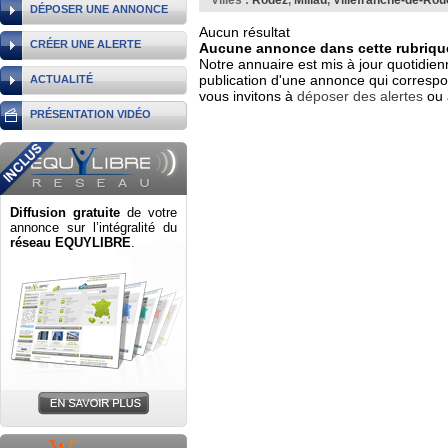
Villes :
Rodez
,
Millau
,
Villefranche-de-Ro
DÉPOSER UNE ANNONCE
Aucun résultat
CRÉER UNE ALERTE
Aucune annonce dans cette rubrique
Notre annuaire est mis à jour quotidien
publication d'une annonce qui correspo
ACTUALITÉ
vous invitons à
déposer des alertes
ou 
PRÉSENTATION VIDÉO
Diffusion gratuite
de votre
annonce sur l’intégralité du
réseau EQUYLIBRE
.