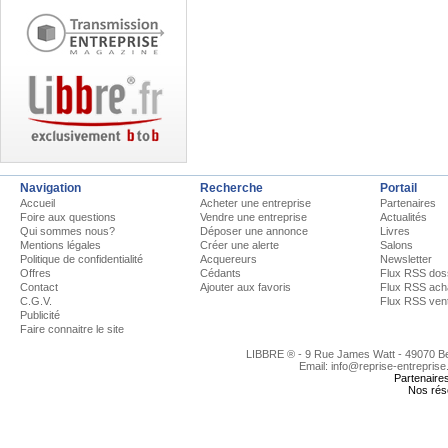
Navigation
Recherche
Portail
Accueil
Acheter une entreprise
Partenaires
Foire aux questions
Vendre une entreprise
Actualités
Qui sommes nous?
Déposer une annonce
Livres
Mentions légales
Créer une alerte
Salons
Politique de confidentialité
Acquereurs
Newsletter
Offres
Cédants
Flux RSS dos
Contact
Ajouter aux favoris
Flux RSS ach
C.G.V.
Flux RSS ven
Publicité
Faire connaitre le site
LIBBRE ® - 9 Rue James Watt - 49070 
Email: info@reprise-entreprise
Partenaire
Nos rés