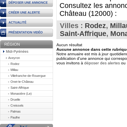
DÉPOSER UNE ANNONCE
Consultez les annonce
Château (12000) :
CRÉER UNE ALERTE
ACTUALITÉ
Villes :
Rodez
,
Milla
Saint-Affrique
,
Mona
PRÉSENTATION VIDÉO
RÉGION
Aucun résultat
Aucune annonce dans cette rubrique
Midi-Pyrénées
Notre annuaire est mis à jour quotidien
Aveyron
publication d'une annonce qui correspo
vous invitons à
déposer des alertes
ou 
Rodez
Millau
Villefranche-de-Rouergue
Onet-le-Château
Saint-Affrique
Monastère (Le)
Druelle
Creissels
Palmas
Paulhe