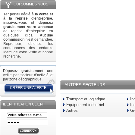
QUI SOMMES NOUS
1er portail dédié à
la vente et
à la reprise d'entreprise
,
inscrivez-vous et
déposez
gratuitement votre annonce
de reprise d'entreprise en
quelques clics.
Aucune
commission
n'est demandée.
Repreneur, obtenez les
coordonnées des cédants.
Merci de votre visite et bonne
recherche.
Déposez
gratuitement
une
veille par secteur d’activité et
par zone géographique.
AUTRES SECTEURS :
CRÉER UNE ALERTE
Transport et logistique
In
IDENTIFICATION CLIENT
Equipement industriel
In
Autres
Gr