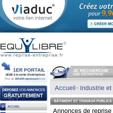
1ER
PORTAIL
JE RECHERCHE
UNE ENTREPRISE
dédié à la vente
d'entreprises
Plus de
100.000 repreneurs
/mois
Consulter gratuitement
les
annonces d'entreprises à
vendre.
Accueil
Industrie e
Et/ou déposer
gratuitement
votre recherche d'entreprise.
RECHERCHER UNE
BÂTIMENT ET TRAVAUX PUBLICS
ANNONCE
ACCUEIL
Annonces de reprise 