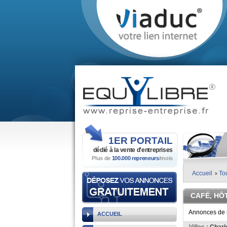
1ER
PORTAIL
dédié à la vente
d'entreprises
Plus de
100.000 repreneurs
/mois
Accueil
To
CAFÉ, HÔ
Annonces de r
ACCUEIL