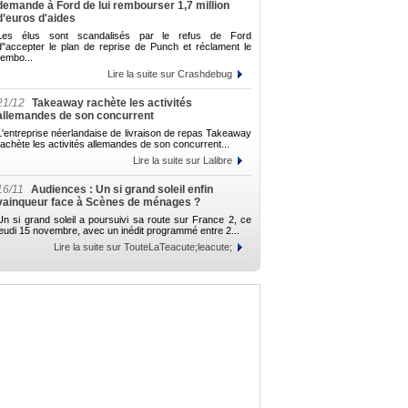
demande à Ford de lui rembourser 1,7 million
d’euros d'aides
Les élus sont scandalisés par le refus de Ford
d"accepter le plan de reprise de Punch et réclament le
rembo...
Lire la suite sur Crashdebug
21/12
Takeaway rachète les activités
allemandes de son concurrent
L'entreprise néerlandaise de livraison de repas Takeaway
rachète les activités allemandes de son concurrent...
Lire la suite sur Lalibre
16/11
Audiences : Un si grand soleil enfin
vainqueur face à Scènes de ménages ?
Un si grand soleil a poursuivi sa route sur France 2, ce
jeudi 15 novembre, avec un inédit programmé entre 2...
Lire la suite sur TouteLaTeacute;leacute;