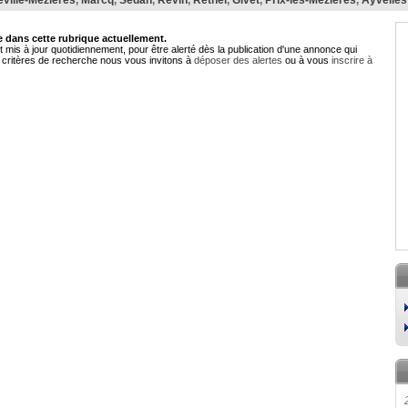
eville-Mézières
,
Marcq
,
Sedan
,
Revin
,
Rethel
,
Givet
,
Prix-lès-Mézières
,
Ayvelles
dans cette rubrique actuellement.
 mis à jour quotidiennement, pour être alerté dès la publication d'une annonce qui
critères de recherche nous vous invitons à
déposer des alertes
ou à vous
inscrire à