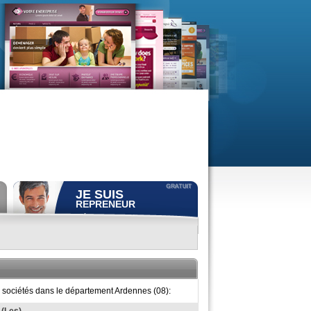
JE SUIS
REPRENEUR
Déposer gratuitement
une
annonce de recherche.
Consulter gratuitement
les
profils de propriétaires.
ACCÈS REPRENEUR
e sociétés dans le département Ardennes (08):