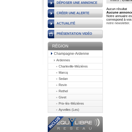
Villes :
Charl
DÉPOSER UNE ANNONCE
Aucun résultat
Aucune annonce 
CRÉER UNE ALERTE
Notre annuaire est
correspond à vos 
notre newsletter
.
ACTUALITÉ
PRÉSENTATION VIDÉO
RÉGION
Champagne-Ardenne
Ardennes
Charleville-Mézières
Marcq
Sedan
Revin
Rethel
Givet
Prix-lès-Mézières
Ayvelles (Les)