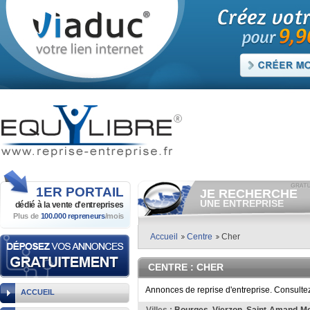
1ER
PORTAIL
JE RECHERCHE
UNE ENTREPRISE
dédié à la vente
d'entreprises
Plus de
100.000 repreneurs
/mois
Consulter gratuitement
les
annonces d'entreprises à
vendre.
Accueil
Centre
Cher
Et/ou déposer
gratuitement
votre recherche d'entreprise.
CENTRE
: CHER
RECHERCHER UNE
ANNONCE
Annonces de reprise d'entreprise. Consulte
ACCUEIL