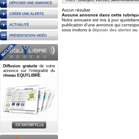
Villes :
Bourges
,
Vierzon
,
Saint-Amand-M
DÉPOSER UNE ANNONCE
Aucun résultat
CRÉER UNE ALERTE
Aucune annonce dans cette rubrique
Notre annuaire est mis à jour quotidien
publication d'une annonce qui correspo
ACTUALITÉ
vous invitons à
déposer des alertes
ou 
PRÉSENTATION VIDÉO
Diffusion gratuite
de votre
annonce sur l’intégralité du
réseau EQUYLIBRE
.