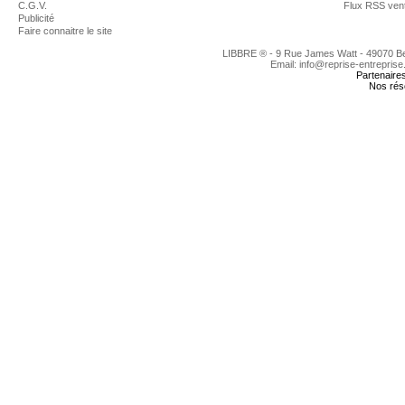
C.G.V.
Flux RSS ven
Publicité
Faire connaitre le site
LIBBRE ® - 9 Rue James Watt - 49070 
Email: info@reprise-entreprise
Partenaire
Nos rés