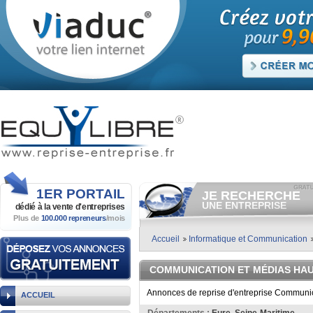
1ER
PORTAIL
JE RECHERCHE
UNE ENTREPRISE
dédié à la vente
d'entreprises
Plus de
100.000 repreneurs
/mois
Consulter gratuitement
les
annonces d'entreprises à
vendre.
Accueil
Informatique et Communication
Et/ou déposer
gratuitement
votre recherche d'entreprise.
COMMUNICATION ET MÉDIAS HA
RECHERCHER UNE
ANNONCE
Annonces de reprise d'entreprise Communic
ACCUEIL