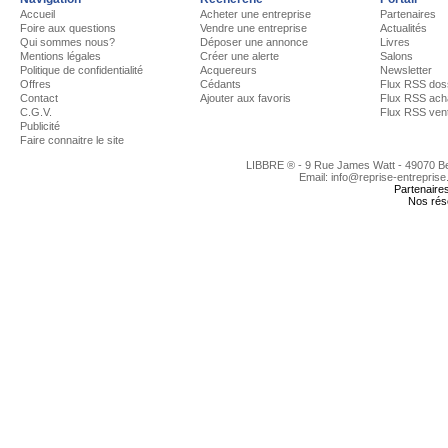
Accueil
Acheter une entreprise
Partenaires
Foire aux questions
Vendre une entreprise
Actualités
Qui sommes nous?
Déposer une annonce
Livres
Mentions légales
Créer une alerte
Salons
Politique de confidentialité
Acquereurs
Newsletter
Offres
Cédants
Flux RSS dos
Contact
Ajouter aux favoris
Flux RSS ach
C.G.V.
Flux RSS ven
Publicité
Faire connaitre le site
LIBBRE ® - 9 Rue James Watt - 49070 
Email: info@reprise-entreprise
Partenaire
Nos rés