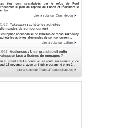
Les élus sont scandalisés par le refus de Ford
d"accepter le plan de reprise de Punch et réclament le
rembo...
Lire la suite sur Crashdebug
21/12
Takeaway rachète les activités
allemandes de son concurrent
L'entreprise néerlandaise de livraison de repas Takeaway
rachète les activités allemandes de son concurrent...
Lire la suite sur Lalibre
16/11
Audiences : Un si grand soleil enfin
vainqueur face à Scènes de ménages ?
Un si grand soleil a poursuivi sa route sur France 2, ce
jeudi 15 novembre, avec un inédit programmé entre 2...
Lire la suite sur TouteLaTeacute;leacute;