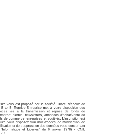
site vous est proposé par la société Libbre, réseaux de
e B to B. Reprise-Entreprise met à votre disposition des
vices liés à la transmission et reprise de fonds de
merce: alertes, newsletters, annonces d'achat/vente de
ds de commerce, enreprises et sociétés. L'inscription est
tuite. Vous disposez d’un droit d’accès, de modification, de
tification et de suppression des données vous concernant
i “Informatique et Libertés” du 6 janvier 1978) - CNIL
170.