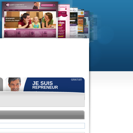
JE SUIS
REPRENEUR
Déposer gratuitement
une
annonce de recherche.
Consulter gratuitement
les
profils de propriétaires.
ACCÈS REPRENEUR