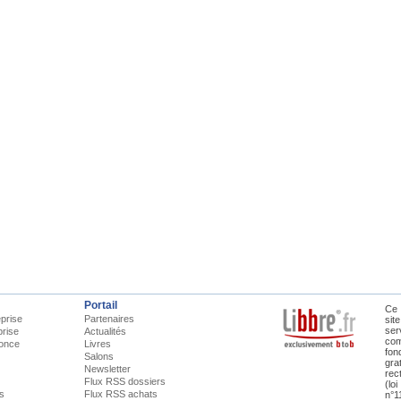
Portail
Ce 
prise
Partenaires
sit
ser
prise
Actualités
com
once
Livres
fon
Salons
gra
Newsletter
rec
Flux RSS dossiers
(lo
is
Flux RSS achats
n°1