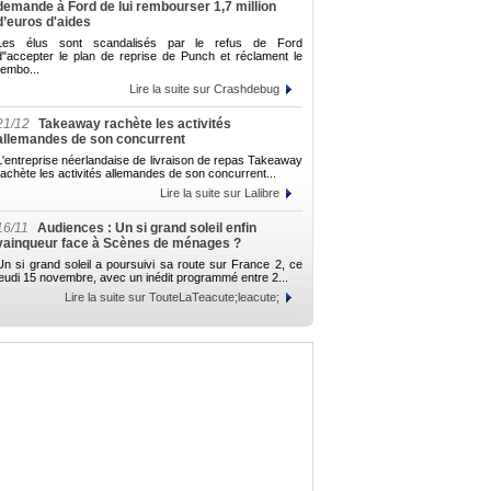
demande à Ford de lui rembourser 1,7 million
d’euros d'aides
Les élus sont scandalisés par le refus de Ford
d"accepter le plan de reprise de Punch et réclament le
rembo...
Lire la suite sur Crashdebug
21/12
Takeaway rachète les activités
allemandes de son concurrent
L'entreprise néerlandaise de livraison de repas Takeaway
rachète les activités allemandes de son concurrent...
Lire la suite sur Lalibre
16/11
Audiences : Un si grand soleil enfin
vainqueur face à Scènes de ménages ?
Un si grand soleil a poursuivi sa route sur France 2, ce
jeudi 15 novembre, avec un inédit programmé entre 2...
Lire la suite sur TouteLaTeacute;leacute;