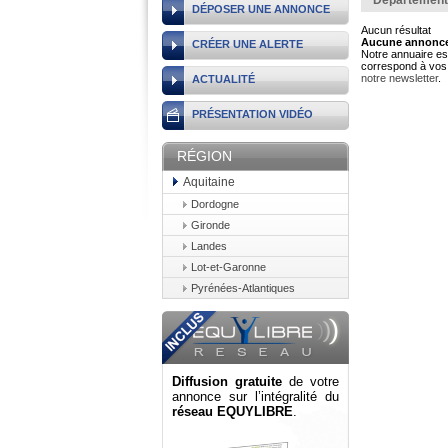
Département
DÉPOSER UNE ANNONCE
Aucun résultat
Aucune annonce 
CRÉER UNE ALERTE
Notre annuaire est
correspond à vos 
notre newsletter
.
ACTUALITÉ
PRÉSENTATION VIDÉO
RÉGION
Aquitaine
Dordogne
Gironde
Landes
Lot-et-Garonne
Pyrénées-Atlantiques
Diffusion gratuite
de votre
annonce sur l’intégralité du
réseau EQUYLIBRE
.