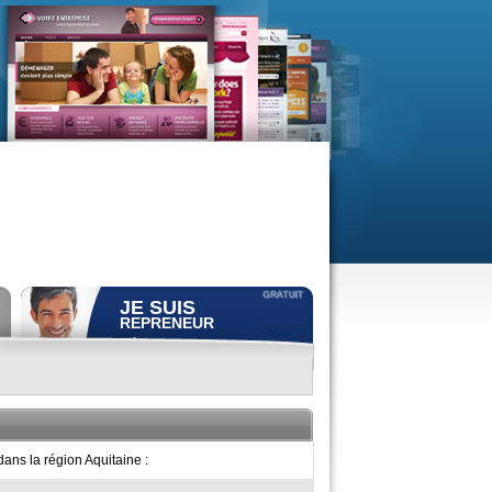
JE SUIS
REPRENEUR
Déposer gratuitement
une
annonce de recherche.
Consulter gratuitement
les
profils de propriétaires.
ACCÈS REPRENEUR
ans la région Aquitaine :