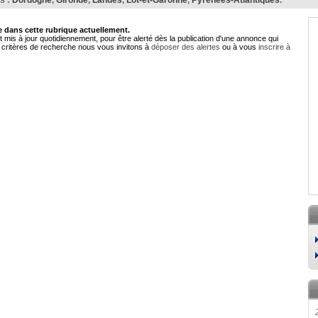
s :
Dordogne
,
Gironde
,
Landes
,
Lot-et-Garonne
,
Pyrénées-Atlantiques
.
dans cette rubrique actuellement.
 mis à jour quotidiennement, pour être alerté dès la publication d'une annonce qui
critères de recherche nous vous invitons à
déposer des alertes
ou à vous
inscrire à