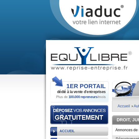
1ER
PORTAIL
dédié à la vente
d'entreprises
Plus de
100.000 repreneurs
/mois
Accueil
Aut
DROIT, JU
Annonces de r
ACCUEIL