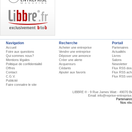
Navigation
Recherche
Portail
Accueil
Acheter une entreprise
Partenaires
Foire aux questions
Vendre une entreprise
Actualités
Qui sommes nous?
Déposer une annonce
Livres
Mentions légales
Créer une alerte
Salons
Politique de confidentialité
Acquereurs
Newsletter
Offres
Cédants
Flux RSS dos
Contact
Ajouter aux favoris
Flux RSS ach
C.G.V.
Flux RSS ven
Publicité
Faire connaitre le site
LIBBRE ® - 9 Rue James Watt - 49070 
Email: info@reprise-entreprise
Partenaire
Nos rés