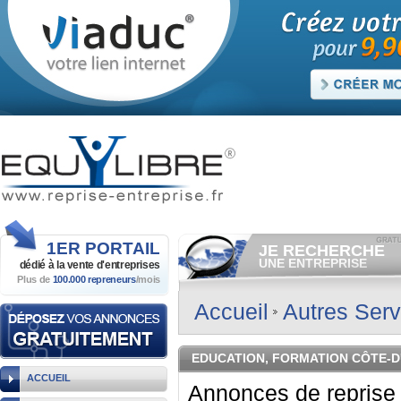
1ER
PORTAIL
JE RECHERCHE
UNE ENTREPRISE
dédié à la vente
d'entreprises
Plus de
100.000 repreneurs
/mois
Consulter gratuitement
les
annonces d'entreprises à
vendre.
Accueil
Autres Serv
Et/ou déposer
gratuitement
votre recherche d'entreprise.
RECHERCHER UNE
EDUCATION, FORMATION CÔTE-D
ANNONCE
ACCUEIL
Annonces de reprise 