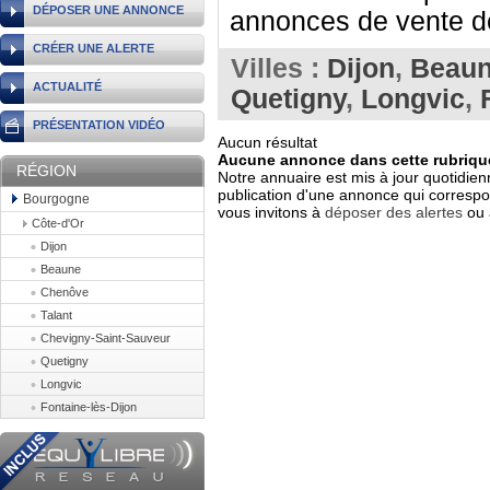
DÉPOSER UNE ANNONCE
annonces de vente de
CRÉER UNE ALERTE
Villes :
Dijon
,
Beau
ACTUALITÉ
Quetigny
,
Longvic
,
PRÉSENTATION VIDÉO
Aucun résultat
Aucune annonce dans cette rubrique
RÉGION
Notre annuaire est mis à jour quotidien
publication d'une annonce qui correspo
Bourgogne
vous invitons à
déposer des alertes
ou 
Côte-d'Or
Dijon
Beaune
Chenôve
Talant
Chevigny-Saint-Sauveur
Quetigny
Longvic
Fontaine-lès-Dijon