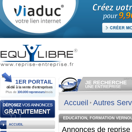
1ER
PORTAIL
JE RECHERCHE
UNE ENTREPRISE
dédié à la vente
d'entreprises
Plus de
100.000 repreneurs
/mois
Consulter gratuitement
les
annonces d'entreprises à
vendre.
Accueil
Autres Serv
Et/ou déposer
gratuitement
votre recherche d'entreprise.
RECHERCHER UNE
EDUCATION, FORMATION VERNO
ANNONCE
ACCUEIL
Annonces de reprise 