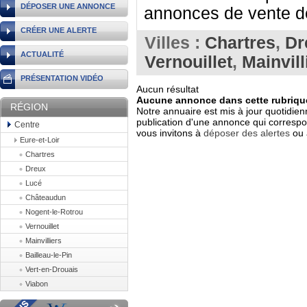
DÉPOSER UNE ANNONCE
annonces de vente de 
CRÉER UNE ALERTE
Villes :
Chartres
,
Dr
ACTUALITÉ
Vernouillet
,
Mainvill
PRÉSENTATION VIDÉO
Aucun résultat
Aucune annonce dans cette rubrique
RÉGION
Notre annuaire est mis à jour quotidien
publication d'une annonce qui correspo
Centre
vous invitons à
déposer des alertes
ou 
Eure-et-Loir
Chartres
Dreux
Lucé
Châteaudun
Nogent-le-Rotrou
Vernouillet
Mainvilliers
Bailleau-le-Pin
Vert-en-Drouais
Viabon