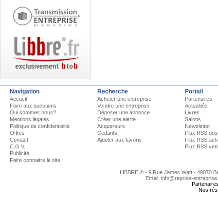
Navigation
Recherche
Portail
Accueil
Acheter une entreprise
Partenaires
Foire aux questions
Vendre une entreprise
Actualités
Qui sommes nous?
Déposer une annonce
Livres
Mentions légales
Créer une alerte
Salons
Politique de confidentialité
Acquereurs
Newsletter
Offres
Cédants
Flux RSS dos
Contact
Ajouter aux favoris
Flux RSS ach
C.G.V.
Flux RSS ven
Publicité
Faire connaitre le site
LIBBRE ® - 9 Rue James Watt - 49070 
Email: info@reprise-entreprise
Partenaire
Nos rés