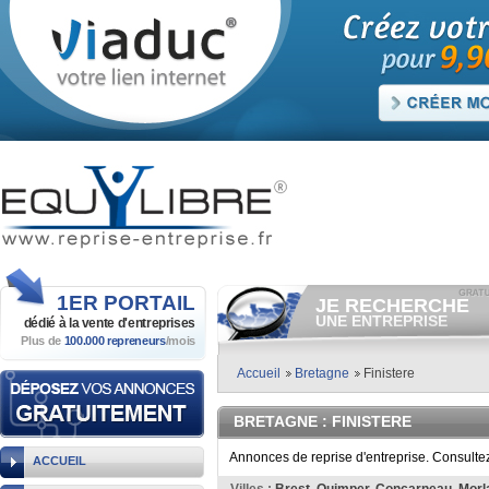
1ER
PORTAIL
JE RECHERCHE
UNE ENTREPRISE
dédié à la vente
d'entreprises
Plus de
100.000 repreneurs
/mois
Consulter gratuitement
les
annonces d'entreprises à
vendre.
Accueil
Bretagne
Finistere
Et/ou déposer
gratuitement
votre recherche d'entreprise.
BRETAGNE
: FINISTERE
RECHERCHER UNE
ANNONCE
Annonces de reprise d'entreprise. Consultez
ACCUEIL