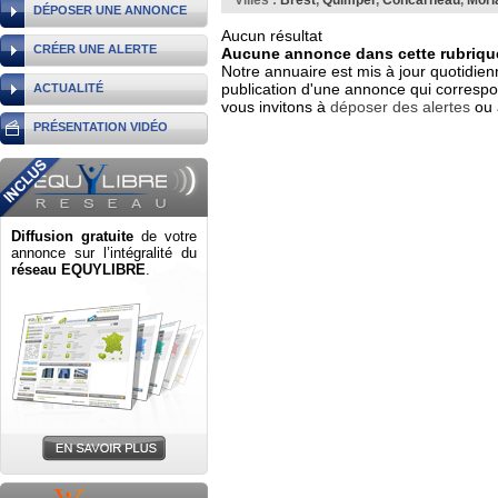
Villes :
Brest
,
Quimper
,
Concarneau
,
Morl
DÉPOSER UNE ANNONCE
Aucun résultat
CRÉER UNE ALERTE
Aucune annonce dans cette rubrique
Notre annuaire est mis à jour quotidien
publication d'une annonce qui correspo
ACTUALITÉ
vous invitons à
déposer des alertes
ou 
PRÉSENTATION VIDÉO
Diffusion gratuite
de votre
annonce sur l’intégralité du
réseau EQUYLIBRE
.