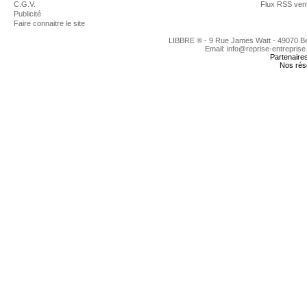
C.G.V.
Flux RSS ven
Publicité
Faire connaitre le site
LIBBRE ® - 9 Rue James Watt - 49070 
Email: info@reprise-entreprise
Partenaire
Nos rés