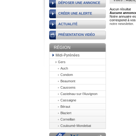
Villes :
Auch
DÉPOSER UNE ANNONCE
Aucun résultat
Aucune annonce 
CRÉER UNE ALERTE
Notre annuaire est
correspond à vos 
notre newsletter
.
ACTUALITÉ
PRÉSENTATION VIDÉO
RÉGION
Midi-Pyrénées
Gers
Auch
Condom
Beaumont
Caussens
Castelnau-sur-l'Auvignon
Cassaigne
Béraut
Blaziert
Corneillan
Couloumé-Mondebat