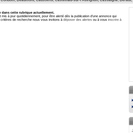
,
Condom
,
Beaumont
,
Caussens
,
Castelnau-sur-l'Auvignon
,
Cassaigne
,
Béraut
,
dans cette rubrique actuellement.
 mis à jour quotidiennement, pour être alerté dès la publication d'une annonce qui
critères de recherche nous vous invitons à
déposer des alertes
ou à vous
inscrire à