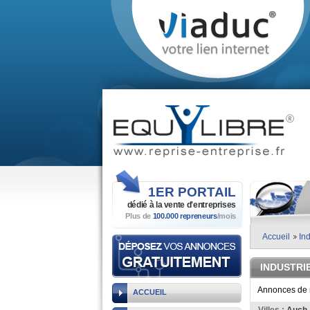
1ER
PORTAIL
dédié à la vente
d'entreprises
Plus de
100.000 repreneurs
/mois
Accueil
Ind
INDUSTRI
Annonces de r
ACCUEIL