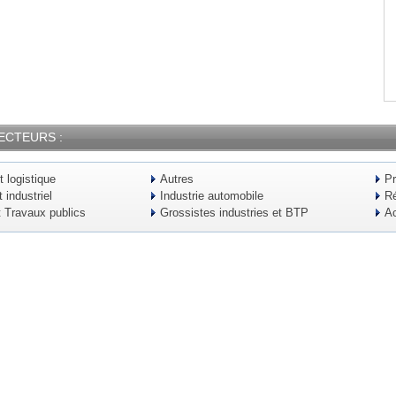
ECTEURS :
t logistique
Autres
Pr
industriel
Industrie automobile
Ré
t Travaux publics
Grossistes industries et BTP
Ac