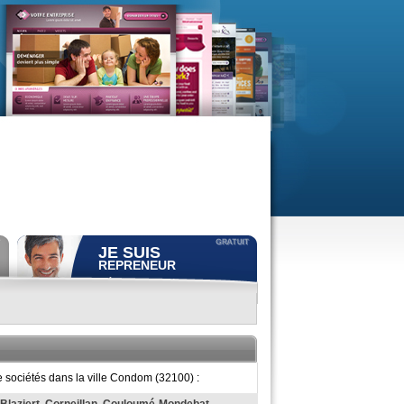
JE SUIS
REPRENEUR
Déposer gratuitement
une
annonce de recherche.
Consulter gratuitement
les
profils de propriétaires.
ACCÈS REPRENEUR
e sociétés dans la ville Condom (32100) :