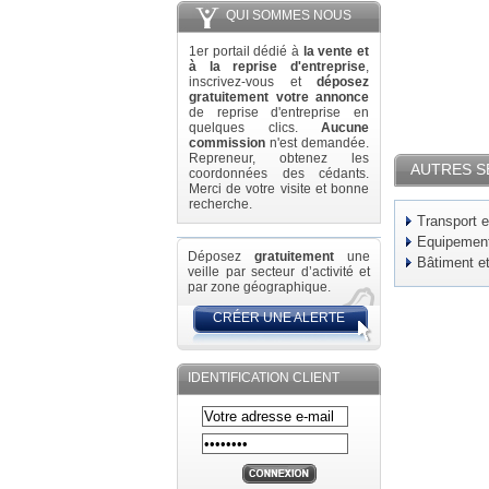
QUI SOMMES NOUS
1er portail dédié à
la vente et
à la reprise d'entreprise
,
inscrivez-vous et
déposez
gratuitement votre annonce
de reprise d'entreprise en
quelques clics.
Aucune
commission
n'est demandée.
Repreneur, obtenez les
AUTRES S
coordonnées des cédants.
Merci de votre visite et bonne
recherche.
Transport e
Equipement 
Déposez
gratuitement
une
Bâtiment e
veille par secteur d’activité et
par zone géographique.
CRÉER UNE ALERTE
IDENTIFICATION CLIENT