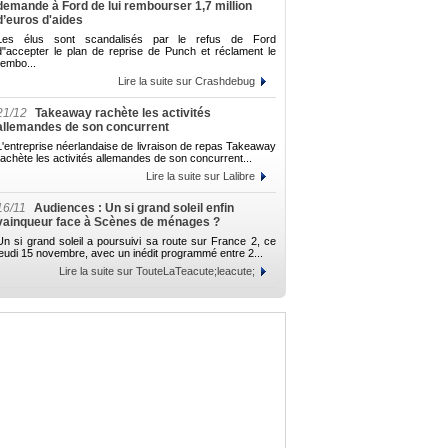
demande à Ford de lui rembourser 1,7 million
d’euros d'aides
Les élus sont scandalisés par le refus de Ford
d"accepter le plan de reprise de Punch et réclament le
rembo...
Lire la suite sur Crashdebug
21/12
Takeaway rachète les activités
allemandes de son concurrent
L'entreprise néerlandaise de livraison de repas Takeaway
rachète les activités allemandes de son concurrent...
Lire la suite sur Lalibre
16/11
Audiences : Un si grand soleil enfin
vainqueur face à Scènes de ménages ?
Un si grand soleil a poursuivi sa route sur France 2, ce
jeudi 15 novembre, avec un inédit programmé entre 2...
Lire la suite sur TouteLaTeacute;leacute;