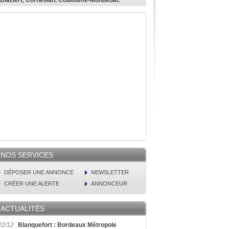
Blaziert
,
Corneillan
,
Couloumé-Mondebat
.
NOS SERVICES
DÉPOSER UNE ANNONCE
NEWSLETTER
CRÉER UNE ALERTE
ANNONCEUR
ACTUALITÉS
22/12
Blanquefort : Bordeaux Métropole