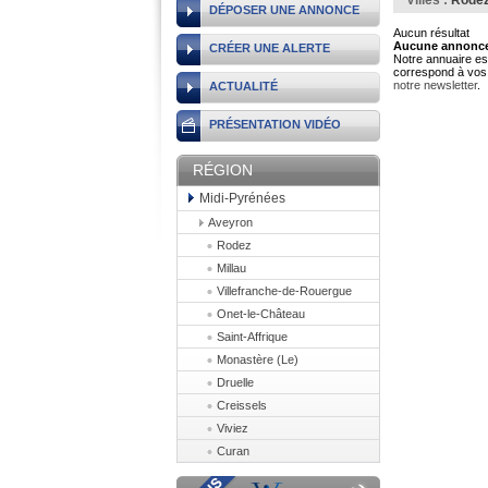
Villes :
Rode
DÉPOSER UNE ANNONCE
Aucun résultat
Aucune annonce 
CRÉER UNE ALERTE
Notre annuaire est
correspond à vos 
notre newsletter
.
ACTUALITÉ
PRÉSENTATION VIDÉO
RÉGION
Midi-Pyrénées
Aveyron
Rodez
Millau
Villefranche-de-Rouergue
Onet-le-Château
Saint-Affrique
Monastère (Le)
Druelle
Creissels
Viviez
Curan