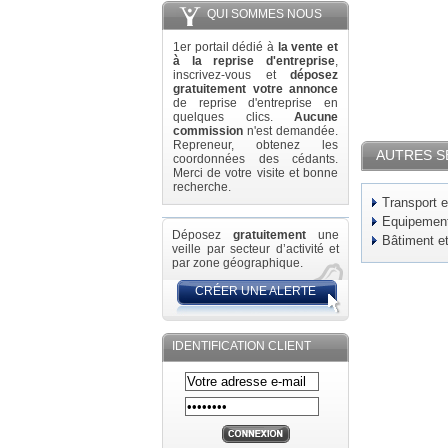
QUI SOMMES NOUS
1er portail dédié à
la vente et
à la reprise d'entreprise
,
inscrivez-vous et
déposez
gratuitement votre annonce
de reprise d'entreprise en
quelques clics.
Aucune
commission
n'est demandée.
Repreneur, obtenez les
AUTRES S
coordonnées des cédants.
Merci de votre visite et bonne
recherche.
Transport e
Equipement 
Déposez
gratuitement
une
Bâtiment e
veille par secteur d’activité et
par zone géographique.
CRÉER UNE ALERTE
IDENTIFICATION CLIENT