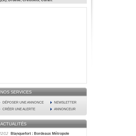
(Le)
,
Druelle
,
Creissels
,
Curan
.
NOS SERVICES
DÉPOSER UNE ANNONCE
NEWSLETTER
CRÉER UNE ALERTE
ANNONCEUR
ACTUALITÉS
22/12
Blanquefort : Bordeaux Métropole