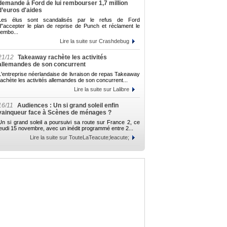
demande à Ford de lui rembourser 1,7 million
d’euros d'aides
Les élus sont scandalisés par le refus de Ford
d"accepter le plan de reprise de Punch et réclament le
rembo...
Lire la suite sur Crashdebug
21/12
Takeaway rachète les activités
allemandes de son concurrent
L'entreprise néerlandaise de livraison de repas Takeaway
rachète les activités allemandes de son concurrent...
Lire la suite sur Lalibre
16/11
Audiences : Un si grand soleil enfin
vainqueur face à Scènes de ménages ?
Un si grand soleil a poursuivi sa route sur France 2, ce
jeudi 15 novembre, avec un inédit programmé entre 2...
Lire la suite sur TouteLaTeacute;leacute;