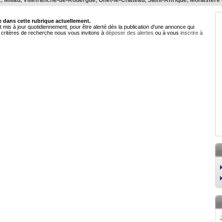
z
,
Millau
,
Villefranche-de-Rouergue
,
Onet-le-Château
,
Saint-Affrique
,
Monastère 
dans cette rubrique actuellement.
 mis à jour quotidiennement, pour être alerté dès la publication d'une annonce qui
critères de recherche nous vous invitons à
déposer des alertes
ou à vous
inscrire à