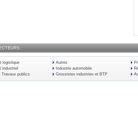
ECTEURS :
t logistique
Autres
Pr
industriel
Industrie automobile
Ré
t Travaux publics
Grossistes industries et BTP
Ac