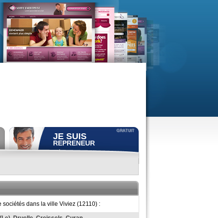
JE SUIS
REPRENEUR
Déposer gratuitement
une
annonce de recherche.
Consulter gratuitement
les
profils de propriétaires.
ACCÈS REPRENEUR
sociétés dans la ville Viviez (12110) :