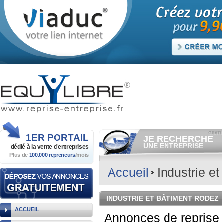
1ER
PORTAIL
JE RECHERCHE
UNE ENTREPRISE
dédié à la vente
d'entreprises
Plus de
100.000 repreneurs
/mois
Consulter gratuitement
les
annonces d'entreprises à
vendre.
Accueil
Industrie et
Et/ou déposer
gratuitement
votre recherche d'entreprise.
RECHERCHER UNE
INDUSTRIE ET BÂTIMENT RODEZ
ANNONCE
ACCUEIL
Annonces de reprise d