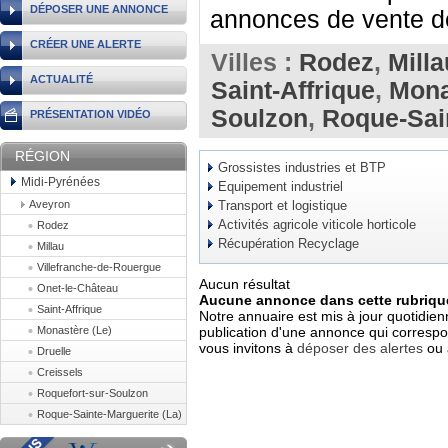
DÉPOSER UNE ANNONCE
annonces de vente de
CRÉER UNE ALERTE
Villes :
Rodez
,
Milla
ACTUALITÉ
Saint-Affrique
,
Mona
Soulzon
,
Roque-Sain
PRÉSENTATION VIDÉO
RÉGION
Grossistes industries et BTP
Midi-Pyrénées
Equipement industriel
Aveyron
Transport et logistique
Activités agricole viticole horticole
Rodez
Récupération Recyclage
Millau
Villefranche-de-Rouergue
Aucun résultat
Onet-le-Château
Aucune annonce dans cette rubrique
Saint-Affrique
Notre annuaire est mis à jour quotidien
Monastère (Le)
publication d'une annonce qui correspo
vous invitons à
déposer des alertes
ou 
Druelle
Creissels
Roquefort-sur-Soulzon
Roque-Sainte-Marguerite (La)