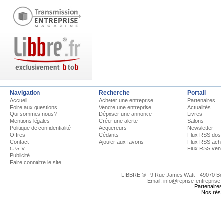
Navigation
Recherche
Portail
Accueil
Acheter une entreprise
Partenaires
Foire aux questions
Vendre une entreprise
Actualités
Qui sommes nous?
Déposer une annonce
Livres
Mentions légales
Créer une alerte
Salons
Politique de confidentialité
Acquereurs
Newsletter
Offres
Cédants
Flux RSS dos
Contact
Ajouter aux favoris
Flux RSS ach
C.G.V.
Flux RSS ven
Publicité
Faire connaitre le site
LIBBRE ® - 9 Rue James Watt - 49070 
Email: info@reprise-entreprise
Partenaire
Nos rés