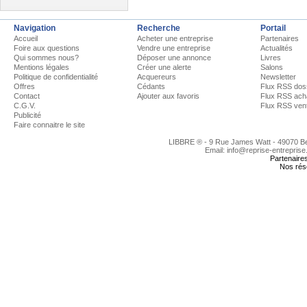
Navigation
Recherche
Portail
Accueil
Acheter une entreprise
Partenaires
Foire aux questions
Vendre une entreprise
Actualités
Qui sommes nous?
Déposer une annonce
Livres
Mentions légales
Créer une alerte
Salons
Politique de confidentialité
Acquereurs
Newsletter
Offres
Cédants
Flux RSS dos
Contact
Ajouter aux favoris
Flux RSS ach
C.G.V.
Flux RSS ven
Publicité
Faire connaitre le site
LIBBRE ® - 9 Rue James Watt - 49070 
Email: info@reprise-entreprise
Partenaire
Nos rés