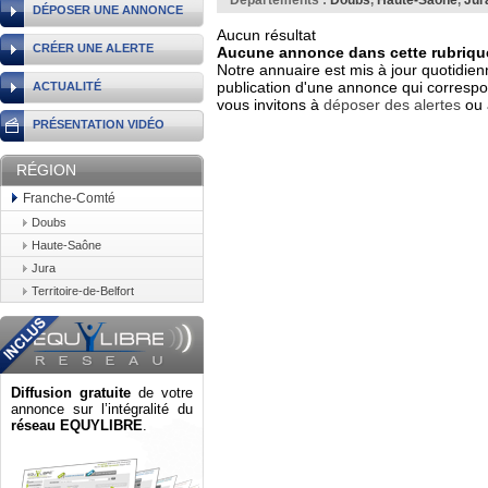
Départements :
Doubs
,
Haute-Saône
,
Jur
DÉPOSER UNE ANNONCE
Aucun résultat
CRÉER UNE ALERTE
Aucune annonce dans cette rubrique
Notre annuaire est mis à jour quotidien
publication d'une annonce qui correspo
ACTUALITÉ
vous invitons à
déposer des alertes
ou 
PRÉSENTATION VIDÉO
RÉGION
Franche-Comté
Doubs
Haute-Saône
Jura
Territoire-de-Belfort
Diffusion gratuite
de votre
annonce sur l’intégralité du
réseau EQUYLIBRE
.