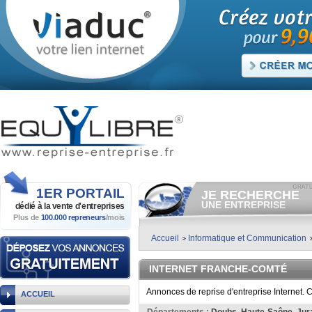
1ER
PORTAIL
JE RECHERCHE
UNE ENTREPRISE
dédié à la vente
d'entreprises
Plus de
100.000 repreneurs
/mois
Consulter gratuitement
les
annonces d'entreprises à
vendre.
Accueil
Informatique et Communication
Et/ou déposer
gratuitement
votre recherche d'entreprise.
INTERNET FRANCHE-COMTÉ
RECHERCHER UNE
ANNONCE
Annonces de reprise d'entreprise Internet.
ACCUEIL