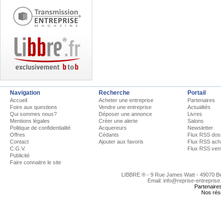
Navigation
Recherche
Portail
Accueil
Acheter une entreprise
Partenaires
Foire aux questions
Vendre une entreprise
Actualités
Qui sommes nous?
Déposer une annonce
Livres
Mentions légales
Créer une alerte
Salons
Politique de confidentialité
Acquereurs
Newsletter
Offres
Cédants
Flux RSS dos
Contact
Ajouter aux favoris
Flux RSS ach
C.G.V.
Flux RSS ven
Publicité
Faire connaitre le site
LIBBRE ® - 9 Rue James Watt - 49070 
Email: info@reprise-entreprise
Partenaire
Nos rés