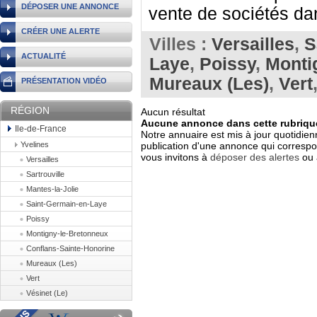
DÉPOSER UNE ANNONCE
vente de sociétés dan
CRÉER UNE ALERTE
Villes :
Versailles
,
S
ACTUALITÉ
Laye
,
Poissy
,
Monti
Mureaux (Les)
,
Vert
PRÉSENTATION VIDÉO
RÉGION
Aucun résultat
Aucune annonce dans cette rubrique
Ile-de-France
Notre annuaire est mis à jour quotidien
Yvelines
publication d'une annonce qui correspo
vous invitons à
déposer des alertes
ou 
Versailles
Sartrouville
Mantes-la-Jolie
Saint-Germain-en-Laye
Poissy
Montigny-le-Bretonneux
Conflans-Sainte-Honorine
Mureaux (Les)
Vert
Vésinet (Le)