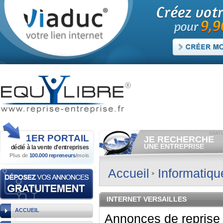
1ER
PORTAIL
JE RECHERCHE
UNE ENTREPRISE
dédié à la vente
d'entreprises
Plus de
100.000 repreneurs
/mois
Consulter gratuitement
les
annonces d'entreprises à
vendre.
Accueil
Informatiq
Et/ou déposer
gratuitement
votre recherche d'entreprise.
RECHERCHER UNE
INTERNET VERSAILLES
ANNONCE
ACCUEIL
Annonces de reprise 