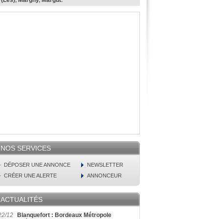
 (Les)
,
Margny
,
Margut
.
NOS SERVICES
DÉPOSER UNE ANNONCE
NEWSLETTER
CRÉER UNE ALERTE
ANNONCEUR
ACTUALITÉS
22/12
Blanquefort : Bordeaux Métropole