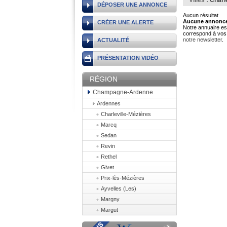
Villes :
Charl
DÉPOSER UNE ANNONCE
Aucun résultat
Aucune annonce 
CRÉER UNE ALERTE
Notre annuaire est
correspond à vos 
notre newsletter
.
ACTUALITÉ
PRÉSENTATION VIDÉO
RÉGION
Champagne-Ardenne
Ardennes
Charleville-Mézières
Marcq
Sedan
Revin
Rethel
Givet
Prix-lès-Mézières
Ayvelles (Les)
Margny
Margut