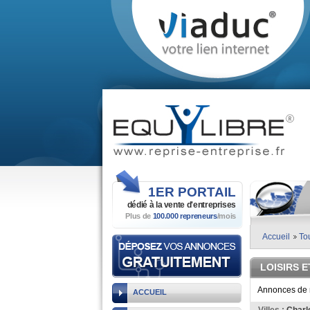
1ER
PORTAIL
dédié à la vente
d'entreprises
Plus de
100.000 repreneurs
/mois
Accueil
To
LOISIRS 
Annonces de r
ACCUEIL