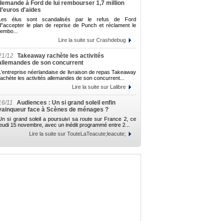
demande à Ford de lui rembourser 1,7 million
d’euros d'aides
Les élus sont scandalisés par le refus de Ford
d"accepter le plan de reprise de Punch et réclament le
rembo...
Lire la suite sur Crashdebug
21/12
Takeaway rachète les activités
allemandes de son concurrent
L'entreprise néerlandaise de livraison de repas Takeaway
rachète les activités allemandes de son concurrent...
Lire la suite sur Lalibre
16/11
Audiences : Un si grand soleil enfin
vainqueur face à Scènes de ménages ?
Un si grand soleil a poursuivi sa route sur France 2, ce
jeudi 15 novembre, avec un inédit programmé entre 2...
Lire la suite sur TouteLaTeacute;leacute;