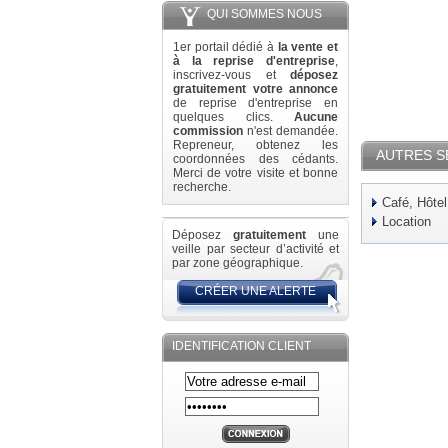
QUI SOMMES NOUS
1er portail dédié à
la vente et
à la reprise d'entreprise
,
inscrivez-vous et
déposez
gratuitement votre annonce
de reprise d'entreprise en
quelques clics.
Aucune
commission
n'est demandée.
Repreneur, obtenez les
AUTRES S
coordonnées des cédants.
Merci de votre visite et bonne
recherche.
Café, Hôtel
Location
Déposez
gratuitement
une
veille par secteur d’activité et
par zone géographique.
CRÉER UNE ALERTE
IDENTIFICATION CLIENT