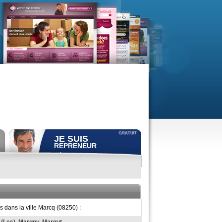
JE SUIS
REPRENEUR
Déposer gratuitement
une
annonce de recherche.
Consulter gratuitement
les
profils de propriétaires.
ACCÈS REPRENEUR
 dans la ville Marcq (08250) :