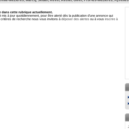
eville-Mézières
,
Marcq
,
Sedan
,
Revin
,
Rethel
,
Givet
,
Prix-lès-Mézières
,
Ayvelles
dans cette rubrique actuellement.
 mis à jour quotidiennement, pour être alerté dès la publication d'une annonce qui
critères de recherche nous vous invitons à
déposer des alertes
ou à vous
inscrire à