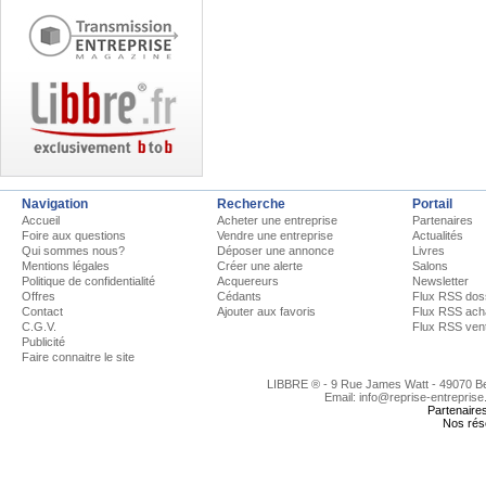
Navigation
Recherche
Portail
Accueil
Acheter une entreprise
Partenaires
Foire aux questions
Vendre une entreprise
Actualités
Qui sommes nous?
Déposer une annonce
Livres
Mentions légales
Créer une alerte
Salons
Politique de confidentialité
Acquereurs
Newsletter
Offres
Cédants
Flux RSS dos
Contact
Ajouter aux favoris
Flux RSS ach
C.G.V.
Flux RSS ven
Publicité
Faire connaitre le site
LIBBRE ® - 9 Rue James Watt - 49070 
Email: info@reprise-entreprise
Partenaire
Nos rés