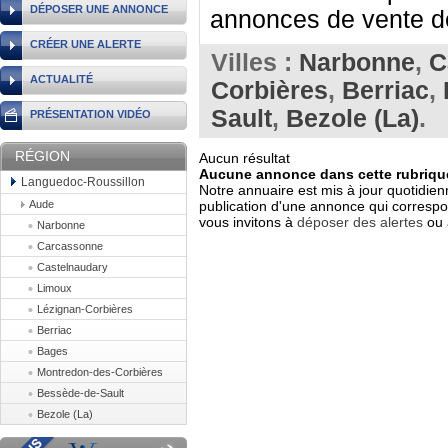
DÉPOSER UNE ANNONCE
annonces de vente de 
CRÉER UNE ALERTE
Villes :
Narbonne
,
C
ACTUALITÉ
Corbières
,
Berriac
,
Sault
,
Bezole (La)
.
PRÉSENTATION VIDÉO
RÉGION
Aucun résultat
Aucune annonce dans cette rubrique
Languedoc-Roussillon
Notre annuaire est mis à jour quotidien
Aude
publication d'une annonce qui correspo
vous invitons à
déposer des alertes
ou 
Narbonne
Carcassonne
Castelnaudary
Limoux
Lézignan-Corbières
Berriac
Bages
Montredon-des-Corbières
Bessède-de-Sault
Bezole (La)