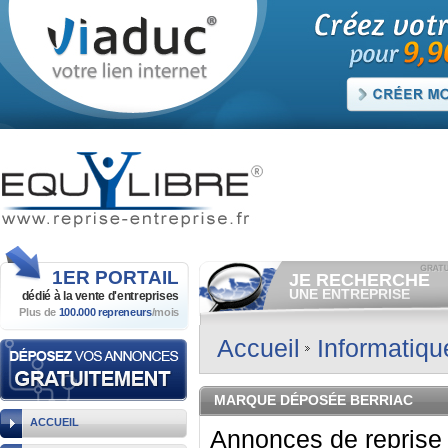
1ER
PORTAIL
JE RECHERCHE
UNE ENTREPRISE
dédié à la vente
d'entreprises
Plus de
100.000 repreneurs
/mois
Consulter gratuitement
les
annonces d'entreprises à
vendre.
Accueil
Informatiq
Et/ou déposer
gratuitement
votre recherche d'entreprise.
RECHERCHER UNE
MARQUE DÉPOSÉE BERRIAC
ANNONCE
ACCUEIL
Annonces de reprise 