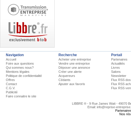
Navigation
Recherche
Portail
Accueil
Acheter une entreprise
Partenaires
Foire aux questions
Vendre une entreprise
Actualités
Qui sommes nous?
Déposer une annonce
Livres
Mentions légales
Créer une alerte
Salons
Politique de confidentialité
Acquereurs
Newsletter
Offres
Cédants
Flux RSS dos
Contact
Ajouter aux favoris
Flux RSS ach
C.G.V.
Flux RSS ven
Publicité
Faire connaitre le site
LIBBRE ® - 9 Rue James Watt - 49070 
Email: info@reprise-entreprise
Partenaire
Nos rés