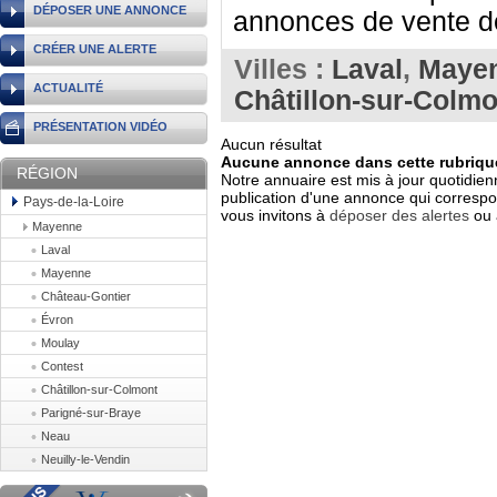
DÉPOSER UNE ANNONCE
annonces de vente de
CRÉER UNE ALERTE
Villes :
Laval
,
Maye
ACTUALITÉ
Châtillon-sur-Colmo
PRÉSENTATION VIDÉO
Aucun résultat
Aucune annonce dans cette rubrique
RÉGION
Notre annuaire est mis à jour quotidien
publication d'une annonce qui correspo
Pays-de-la-Loire
vous invitons à
déposer des alertes
ou 
Mayenne
Laval
Mayenne
Château-Gontier
Évron
Moulay
Contest
Châtillon-sur-Colmont
Parigné-sur-Braye
Neau
Neuilly-le-Vendin