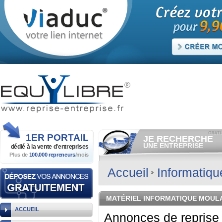
1ER
PORTAIL
JE RECHERCHE
UNE ENTREPRISE
dédié à la vente
d'entreprises
Plus de
100.000 repreneurs
/mois
Consulter gratuitement
les
annonces d'entreprises à
vendre.
Accueil
Informatiq
Et/ou déposer
gratuitement
votre recherche d'entreprise.
RECHERCHER UNE
MATÉRIEL INFORMATIQUE MOUL
ANNONCE
ACCUEIL
Annonces de reprise d