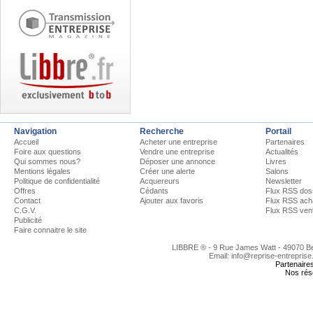
Navigation
Recherche
Portail
Accueil
Acheter une entreprise
Partenaires
Foire aux questions
Vendre une entreprise
Actualités
Qui sommes nous?
Déposer une annonce
Livres
Mentions légales
Créer une alerte
Salons
Politique de confidentialité
Acquereurs
Newsletter
Offres
Cédants
Flux RSS dos
Contact
Ajouter aux favoris
Flux RSS ach
C.G.V.
Flux RSS ven
Publicité
Faire connaitre le site
LIBBRE ® - 9 Rue James Watt - 49070 
Email: info@reprise-entreprise
Partenaire
Nos rés