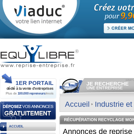
1ER
PORTAIL
JE RECHERCHE
UNE ENTREPRISE
dédié à la vente
d'entreprises
Plus de
100.000 repreneurs
/mois
Consulter gratuitement
les
annonces d'entreprises à
vendre.
Accueil
Industrie e
Et/ou déposer
gratuitement
votre recherche d'entreprise.
RECHERCHER UNE
RÉCUPÉRATION RECYCLAGE MON
ANNONCE
ACCUEIL
Annonces de reprise 