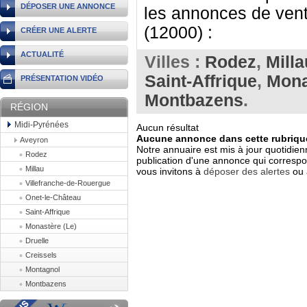
DÉPOSER UNE ANNONCE
les annonces de vent
(12000) :
CRÉER UNE ALERTE
ACTUALITÉ
Villes :
Rodez
,
Milla
Saint-Affrique
,
Mona
PRÉSENTATION VIDÉO
Montbazens
.
RÉGION
Midi-Pyrénées
Aucun résultat
Aucune annonce dans cette rubrique
Aveyron
Notre annuaire est mis à jour quotidien
Rodez
publication d'une annonce qui correspo
Millau
vous invitons à
déposer des alertes
ou 
Villefranche-de-Rouergue
Onet-le-Château
Saint-Affrique
Monastère (Le)
Druelle
Creissels
Montagnol
Montbazens