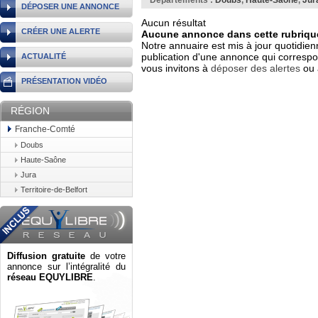
Départements :
Doubs
,
Haute-Saône
,
Jur
DÉPOSER UNE ANNONCE
Aucun résultat
CRÉER UNE ALERTE
Aucune annonce dans cette rubrique
Notre annuaire est mis à jour quotidien
publication d'une annonce qui correspo
ACTUALITÉ
vous invitons à
déposer des alertes
ou 
PRÉSENTATION VIDÉO
RÉGION
Franche-Comté
Doubs
Haute-Saône
Jura
Territoire-de-Belfort
Diffusion gratuite
de votre
annonce sur l’intégralité du
réseau EQUYLIBRE
.