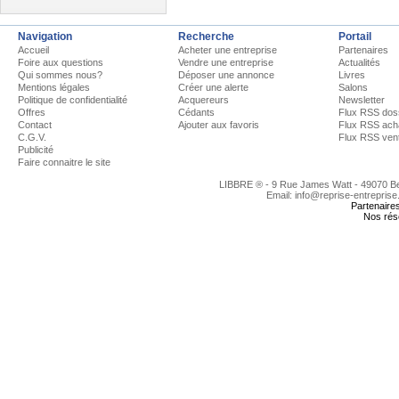
Navigation
Recherche
Portail
Accueil
Acheter une entreprise
Partenaires
Foire aux questions
Vendre une entreprise
Actualités
Qui sommes nous?
Déposer une annonce
Livres
Mentions légales
Créer une alerte
Salons
Politique de confidentialité
Acquereurs
Newsletter
Offres
Cédants
Flux RSS dos
Contact
Ajouter aux favoris
Flux RSS ach
C.G.V.
Flux RSS ven
Publicité
Faire connaitre le site
LIBBRE ® - 9 Rue James Watt - 49070 
Email: info@reprise-entreprise
Partenaire
Nos rés