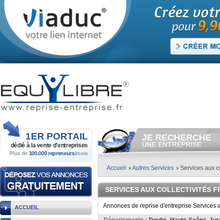
1ER
PORTAIL
JE RECHERCHE
UNE ENTREPRISE
dédié à la vente
d'entreprises
Plus de
100.000 repreneurs
/mois
Consulter gratuitement
les
annonces d'entreprises à
vendre.
Accueil
Autres Services
Services aux co
Et/ou déposer
gratuitement
votre recherche d'entreprise.
SERVICES AUX COLLECTIVITÉS 
RECHERCHER UNE
ANNONCE
Annonces de reprise d'entreprise Services a
ACCUEIL