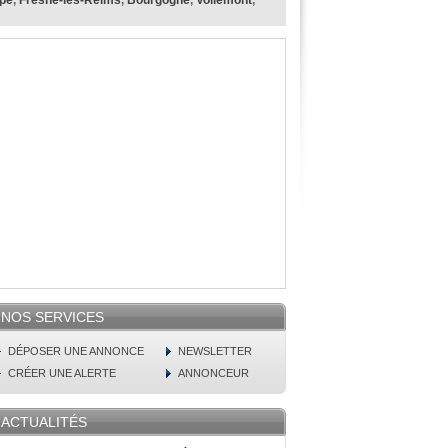
ppe
,
Fresne-lès-Reims
,
Bourgogne
,
Voilemont
,
NOS SERVICES
DÉPOSER UNE ANNONCE
NEWSLETTER
CRÉER UNE ALERTE
ANNONCEUR
ACTUALITÉS