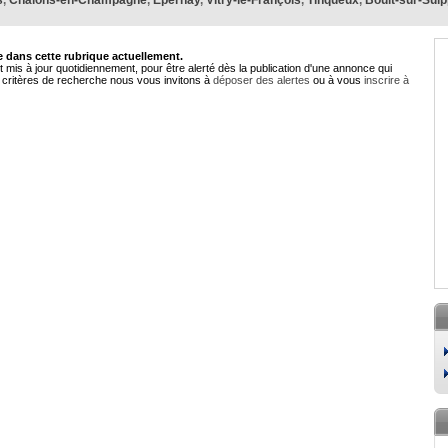
s
,
Châlons-en-Champagne
,
Épernay
,
Vitry-le-François
,
Tinqueux
,
Boult-sur-Sui
dans cette rubrique actuellement.
 mis à jour quotidiennement, pour être alerté dès la publication d'une annonce qui
critères de recherche nous vous invitons à
déposer des alertes
ou à vous
inscrire à