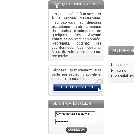
QUI SOMMES NOUS
1er portail dédié à
la vente et
à la reprise d'entreprise
,
inscrivez-vous et
déposez
gratuitement votre annonce
de reprise d'entreprise en
quelques clics.
Aucune
commission
n'est demandée.
Repreneur, obtenez les
coordonnées des cédants.
AUTRES S
Merci de votre visite et bonne
recherche.
Logiciels
Déposez
gratuitement
une
Internet
veille par secteur d’activité et
Matériel in
par zone géographique.
CRÉER UNE ALERTE
IDENTIFICATION CLIENT