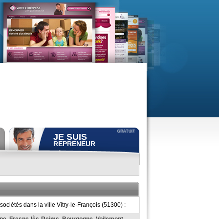
JE SUIS
REPRENEUR
Déposer gratuitement
une
annonce de recherche.
Consulter gratuitement
les
profils de propriétaires.
ACCÈS REPRENEUR
ciétés dans la ville Vitry-le-François (51300) :