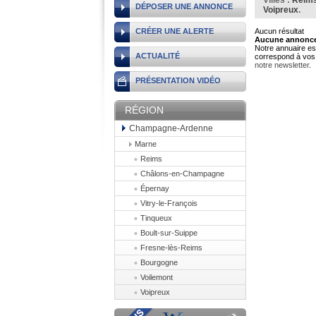
Villes :
Reim
DÉPOSER UNE ANNONCE
Voipreux
.
CRÉER UNE ALERTE
Aucun résultat
Aucune annonce 
Notre annuaire est
ACTUALITÉ
correspond à vos 
notre newsletter
.
PRÉSENTATION VIDÉO
RÉGION
Champagne-Ardenne
Marne
Reims
Châlons-en-Champagne
Épernay
Vitry-le-François
Tinqueux
Boult-sur-Suippe
Fresne-lès-Reims
Bourgogne
Voilemont
Voipreux