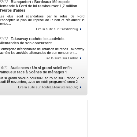
22/12
Blanquefort : Bordeaux Métropole
demande à Ford de lui rembourser 1,7 million
d’euros d'aides
Les élus sont scandalisés par le refus de Ford
d"accepter le plan de reprise de Punch et réclament le
rembo...
Lire la suite sur Crashdebug
21/12
Takeaway rachète les activités
allemandes de son concurrent
L'entreprise néerlandaise de livraison de repas Takeaway
rachète les activités allemandes de son concurrent...
Lire la suite sur Lalibre
16/11
Audiences : Un si grand soleil enfin
vainqueur face à Scènes de ménages ?
Un si grand soleil a poursuivi sa route sur France 2, ce
jeudi 15 novembre, avec un inédit programmé entre 2...
Lire la suite sur TouteLaTeacute;leacute;