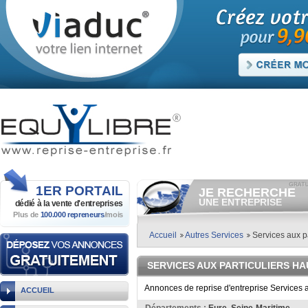
1ER
PORTAIL
JE RECHERCHE
UNE ENTREPRISE
dédié à la vente
d'entreprises
Plus de
100.000 repreneurs
/mois
Consulter gratuitement
les
annonces d'entreprises à
vendre.
Accueil
Autres Services
Services aux pa
Et/ou déposer
gratuitement
votre recherche d'entreprise.
SERVICES AUX PARTICULIERS H
RECHERCHER UNE
ANNONCE
Annonces de reprise d'entreprise Services 
ACCUEIL