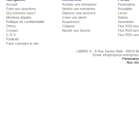
Accueil
Acheter une entreprise
Partenaires
Foire aux questions
Vendre une entreprise
Actualités
Qui sommes nous?
Déposer une annonce
Livres
Mentions légales
Créer une alerte
Salons
Politique de confidentialité
Acquereurs
Newsletter
Offres
Cédants
Flux RSS dos
Contact
Ajouter aux favoris
Flux RSS ach
C.G.V.
Flux RSS ven
Publicité
Faire connaitre le site
LIBBRE ® - 9 Rue James Watt - 49070 
Email: info@reprise-entreprise
Partenaire
Nos rés