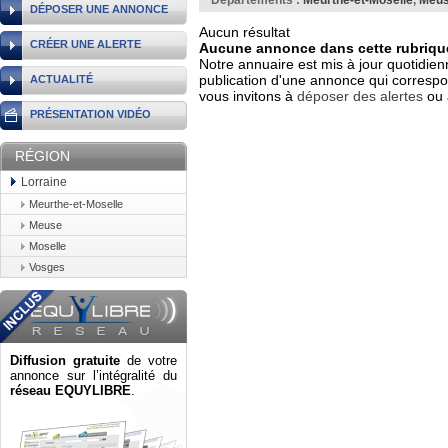
Départements :
Meurthe-et-Moselle
,
Meu
DÉPOSER UNE ANNONCE
Aucun résultat
CRÉER UNE ALERTE
Aucune annonce dans cette rubrique
Notre annuaire est mis à jour quotidien
publication d'une annonce qui correspo
ACTUALITÉ
vous invitons à
déposer des alertes
ou 
PRÉSENTATION VIDÉO
RÉGION
Lorraine
Meurthe-et-Moselle
Meuse
Moselle
Vosges
Diffusion gratuite
de votre
annonce sur l’intégralité du
réseau EQUYLIBRE
.