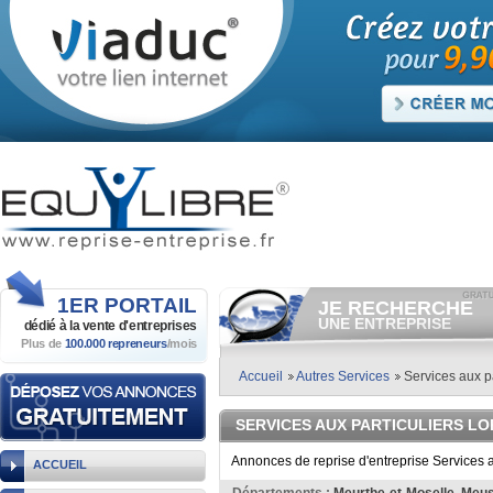
1ER
PORTAIL
JE RECHERCHE
UNE ENTREPRISE
dédié à la vente
d'entreprises
Plus de
100.000 repreneurs
/mois
Consulter gratuitement
les
annonces d'entreprises à
vendre.
Accueil
Autres Services
Services aux pa
Et/ou déposer
gratuitement
votre recherche d'entreprise.
SERVICES AUX PARTICULIERS LO
RECHERCHER UNE
ANNONCE
Annonces de reprise d'entreprise Services a
ACCUEIL