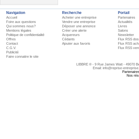
Navigation
Recherche
Portail
Accueil
Acheter une entreprise
Partenaires
Foire aux questions
Vendre une entreprise
Actualités
Qui sommes nous?
Déposer une annonce
Livres
Mentions légales
Créer une alerte
Salons
Politique de confidentialité
Acquereurs
Newsletter
Offres
Cédants
Flux RSS dos
Contact
Ajouter aux favoris
Flux RSS ach
C.G.V.
Flux RSS ven
Publicité
Faire connaitre le site
LIBBRE ® - 9 Rue James Watt - 49070 
Email: info@reprise-entreprise
Partenaire
Nos rés