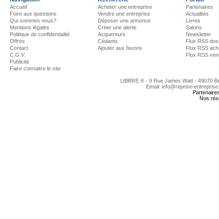
Accueil
Acheter une entreprise
Partenaires
Foire aux questions
Vendre une entreprise
Actualités
Qui sommes nous?
Déposer une annonce
Livres
Mentions légales
Créer une alerte
Salons
Politique de confidentialité
Acquereurs
Newsletter
Offres
Cédants
Flux RSS dos
Contact
Ajouter aux favoris
Flux RSS ach
C.G.V.
Flux RSS ven
Publicité
Faire connaitre le site
LIBBRE ® - 9 Rue James Watt - 49070 
Email: info@reprise-entreprise
Partenaire
Nos rés