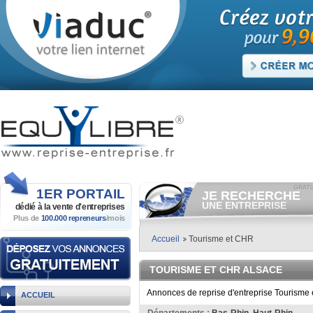
1ER
PORTAIL
JE RECHERCHE
UNE ENTREPRISE
dédié à la vente
d'entreprises
Plus de
100.000 repreneurs
/mois
Consulter gratuitement
les
annonces d'entreprises à
vendre.
Accueil
Tourisme et CHR
Et/ou déposer
gratuitement
votre recherche d'entreprise.
TOURISME ET CHR ALSACE
RECHERCHER UNE
ANNONCE
Annonces de reprise d'entreprise Tourisme 
ACCUEIL