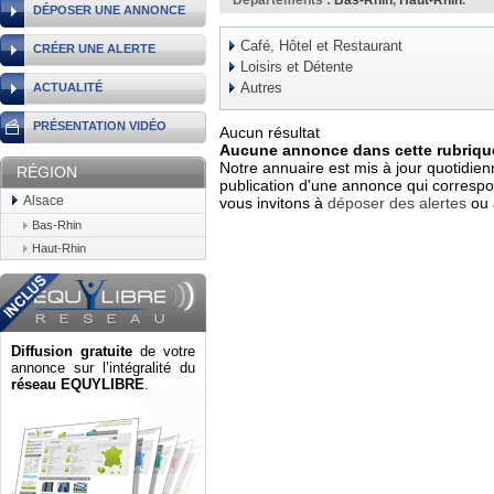
Départements :
Bas-Rhin
,
Haut-Rhin
.
DÉPOSER UNE ANNONCE
Café, Hôtel et Restaurant
CRÉER UNE ALERTE
Loisirs et Détente
Autres
ACTUALITÉ
PRÉSENTATION VIDÉO
Aucun résultat
Aucune annonce dans cette rubrique
Notre annuaire est mis à jour quotidien
RÉGION
publication d'une annonce qui correspo
Alsace
vous invitons à
déposer des alertes
ou 
Bas-Rhin
Haut-Rhin
Diffusion gratuite
de votre
annonce sur l’intégralité du
réseau EQUYLIBRE
.