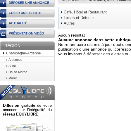
Départements :
Ardennes
,
Aube
,
Haute-
DÉPOSER UNE ANNONCE
Café, Hôtel et Restaurant
CRÉER UNE ALERTE
Loisirs et Détente
Autres
ACTUALITÉ
PRÉSENTATION VIDÉO
Aucun résultat
Aucune annonce dans cette rubrique
Notre annuaire est mis à jour quotidien
RÉGION
publication d'une annonce qui correspo
Champagne-Ardenne
vous invitons à
déposer des alertes
ou 
Ardennes
Aube
Haute-Marne
Marne
Diffusion gratuite
de votre
annonce sur l’intégralité du
réseau EQUYLIBRE
.