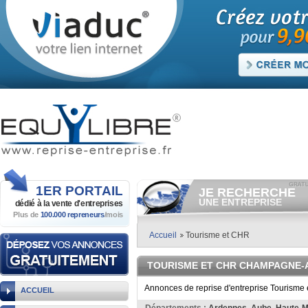
1ER
PORTAIL
JE RECHERCHE
UNE ENTREPRISE
dédié à la vente
d'entreprises
Plus de
100.000 repreneurs
/mois
Consulter gratuitement
les
annonces d'entreprises à
vendre.
Accueil
Tourisme et CHR
Et/ou déposer
gratuitement
votre recherche d'entreprise.
TOURISME ET CHR CHAMPAGNE-
RECHERCHER UNE
ANNONCE
Annonces de reprise d'entreprise Tourisme
ACCUEIL