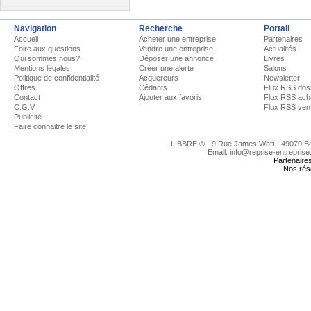
Navigation
Recherche
Portail
Accueil
Acheter une entreprise
Partenaires
Foire aux questions
Vendre une entreprise
Actualités
Qui sommes nous?
Déposer une annonce
Livres
Mentions légales
Créer une alerte
Salons
Politique de confidentialité
Acquereurs
Newsletter
Offres
Cédants
Flux RSS dos
Contact
Ajouter aux favoris
Flux RSS ach
C.G.V.
Flux RSS ven
Publicité
Faire connaitre le site
LIBBRE ® - 9 Rue James Watt - 49070 
Email: info@reprise-entreprise
Partenaire
Nos rés