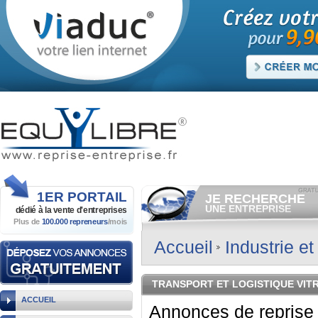
1ER
PORTAIL
JE RECHERCHE
UNE ENTREPRISE
dédié à la vente
d'entreprises
Plus de
100.000 repreneurs
/mois
Consulter gratuitement
les
annonces d'entreprises à
vendre.
Accueil
Industrie e
Et/ou déposer
gratuitement
votre recherche d'entreprise.
RECHERCHER UNE
TRANSPORT ET LOGISTIQUE VIT
ANNONCE
ACCUEIL
Annonces de reprise d