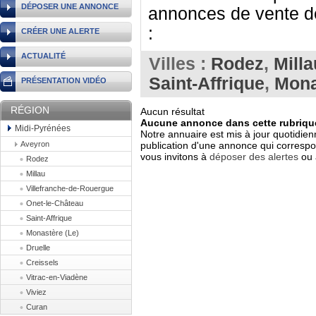
DÉPOSER UNE ANNONCE
annonces de vente de
:
CRÉER UNE ALERTE
ACTUALITÉ
Villes :
Rodez
,
Milla
Saint-Affrique
,
Mona
PRÉSENTATION VIDÉO
RÉGION
Aucun résultat
Aucune annonce dans cette rubrique
Midi-Pyrénées
Notre annuaire est mis à jour quotidien
Aveyron
publication d'une annonce qui correspo
vous invitons à
déposer des alertes
ou 
Rodez
Millau
Villefranche-de-Rouergue
Onet-le-Château
Saint-Affrique
Monastère (Le)
Druelle
Creissels
Vitrac-en-Viadène
Viviez
Curan