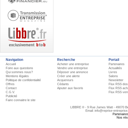
Navigation
Recherche
Portail
Accueil
Acheter une entreprise
Partenaires
Foire aux questions
Vendre une entreprise
Actualités
Qui sommes nous?
Déposer une annonce
Livres
Mentions légales
Créer une alerte
Salons
Politique de confidentialité
Acquereurs
Newsletter
Offres
Cédants
Flux RSS dos
Contact
Ajouter aux favoris
Flux RSS ach
C.G.V.
Flux RSS ven
Publicité
Faire connaitre le site
LIBBRE ® - 9 Rue James Watt - 49070 
Email: info@reprise-entreprise
Partenaire
Nos rés