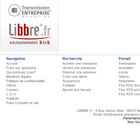
Navigation
Recherche
Portail
Accueil
Acheter une entreprise
Partenaires
Foire aux questions
Vendre une entreprise
Actualités
Qui sommes nous?
Déposer une annonce
Livres
Mentions légales
Créer une alerte
Salons
Politique de confidentialité
Acquereurs
Newsletter
Offres
Cédants
Flux RSS dos
Contact
Ajouter aux favoris
Flux RSS ach
C.G.V.
Flux RSS ven
Publicité
Faire connaitre le site
LIBBRE ® - 9 Rue James Watt - 49070 
Email: info@reprise-entreprise
Partenaire
Nos rés