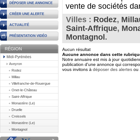
DÉPOSER UNE ANNONCE
vente de sociétés dan
CRÉER UNE ALERTE
Villes :
Rodez
,
Milla
ACTUALITÉ
Saint-Affrique
,
Mona
Montagnol
.
PRÉSENTATION VIDÉO
RÉGION
Aucun résultat
Aucune annonce dans cette rubrique
Midi-Pyrénées
Notre annuaire est mis à jour quotidien
Aveyron
publication d'une annonce qui correspo
vous invitons à
déposer des alertes
ou 
Rodez
Millau
Villefranche-de-Rouergue
Onet-le-Château
Saint-Affrique
Monastère (Le)
Druelle
Creissels
Monastère (Le)
Montagnol