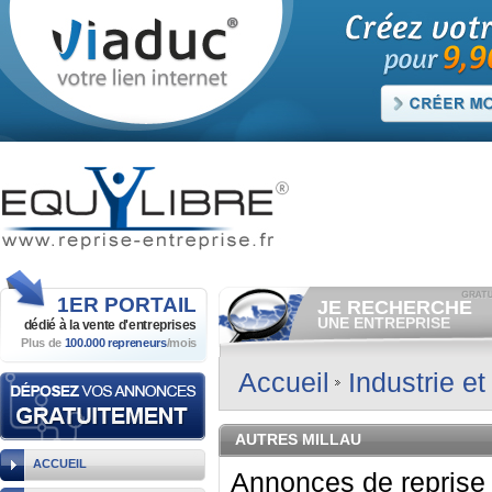
1ER
PORTAIL
JE RECHERCHE
UNE ENTREPRISE
dédié à la vente
d'entreprises
Plus de
100.000 repreneurs
/mois
Consulter gratuitement
les
annonces d'entreprises à
vendre.
Accueil
Industrie e
Et/ou déposer
gratuitement
votre recherche d'entreprise.
RECHERCHER UNE
AUTRES MILLAU
ANNONCE
ACCUEIL
Annonces de reprise 