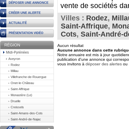
DÉPOSER UNE ANNONCE
vente de sociétés dan
CRÉER UNE ALERTE
Villes :
Rodez
,
Milla
ACTUALITÉ
Saint-Affrique
,
Mona
Cots
,
Saint-André-d
PRÉSENTATION VIDÉO
RÉGION
Aucun résultat
Aucune annonce dans cette rubrique
Midi-Pyrénées
Notre annuaire est mis à jour quotidien
Aveyron
publication d'une annonce qui correspo
vous invitons à
déposer des alertes
ou 
Rodez
Millau
Villefranche-de-Rouergue
Onet-le-Château
Saint-Affrique
Monastère (Le)
Druelle
Creissels
Saint-Amans-des-Cots
Saint-André-de-Najac