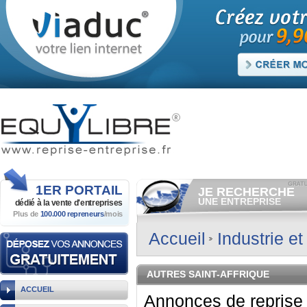
1ER
PORTAIL
JE RECHERCHE
UNE ENTREPRISE
dédié à la vente
d'entreprises
Plus de
100.000 repreneurs
/mois
Consulter gratuitement
les
annonces d'entreprises à
vendre.
Accueil
Industrie e
Et/ou déposer
gratuitement
votre recherche d'entreprise.
RECHERCHER UNE
AUTRES SAINT-AFFRIQUE
ANNONCE
ACCUEIL
Annonces de reprise 