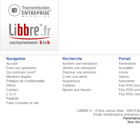
Navigation
Recherche
Portail
Accueil
Acheter une entreprise
Partenaires
Foire aux questions
Vendre une entreprise
Actualités
Qui sommes nous?
Déposer une annonce
Livres
Mentions légales
Créer une alerte
Salons
Politique de confidentialité
Acquereurs
Newsletter
Offres
Cédants
Flux RSS dos
Contact
Ajouter aux favoris
Flux RSS ach
C.G.V.
Flux RSS ven
Publicité
Faire connaitre le site
LIBBRE ® - 9 Rue James Watt - 49070 
Email: info@reprise-entreprise
Partenaire
Nos rés