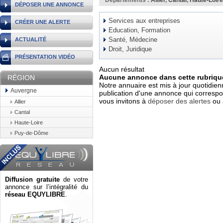
Départements :
Allier
,
Cantal
,
Haute-Loire
DÉPOSER UNE ANNONCE
Services aux entreprises
CRÉER UNE ALERTE
Education, Formation
Santé, Médecine
ACTUALITÉ
Droit, Juridique
PRÉSENTATION VIDÉO
Aucun résultat
Aucune annonce dans cette rubrique
RÉGION
Notre annuaire est mis à jour quotidien
Auvergne
publication d'une annonce qui correspo
vous invitons à
déposer des alertes
ou 
Allier
Cantal
Haute-Loire
Puy-de-Dôme
Diffusion gratuite
de votre
annonce sur l’intégralité du
réseau EQUYLIBRE
.