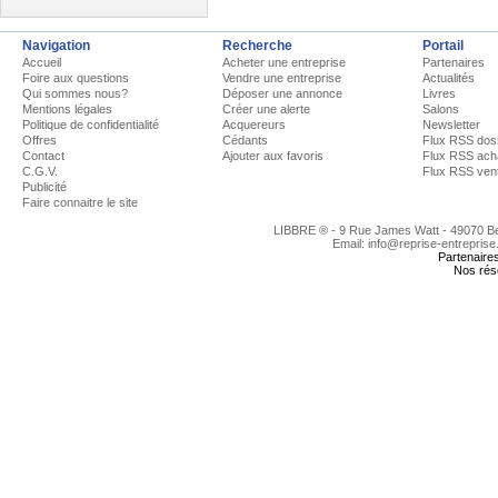
Navigation
Recherche
Portail
Accueil
Acheter une entreprise
Partenaires
Foire aux questions
Vendre une entreprise
Actualités
Qui sommes nous?
Déposer une annonce
Livres
Mentions légales
Créer une alerte
Salons
Politique de confidentialité
Acquereurs
Newsletter
Offres
Cédants
Flux RSS dos
Contact
Ajouter aux favoris
Flux RSS ach
C.G.V.
Flux RSS ven
Publicité
Faire connaitre le site
LIBBRE ® - 9 Rue James Watt - 49070 
Email: info@reprise-entreprise
Partenaire
Nos rés