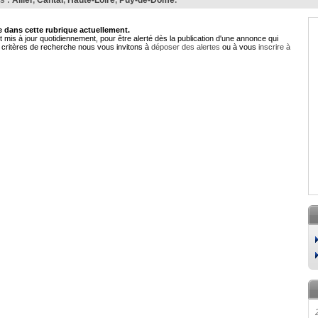
s :
Allier
,
Cantal
,
Haute-Loire
,
Puy-de-Dôme
.
dans cette rubrique actuellement.
 mis à jour quotidiennement, pour être alerté dès la publication d'une annonce qui
critères de recherche nous vous invitons à
déposer des alertes
ou à vous
inscrire à