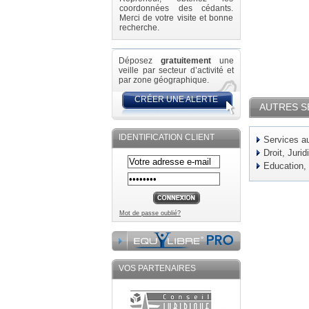
coordonnées des cédants.
Merci de votre visite et bonne
recherche.
Déposez
gratuitement
une
veille par secteur d’activité et
par zone géographique.
CRÉER UNE ALERTE
AUTRES S
IDENTIFICATION CLIENT
Services au
Droit, Jurid
Education,
Mot de passe oublié?
VOS PARTENAIRES