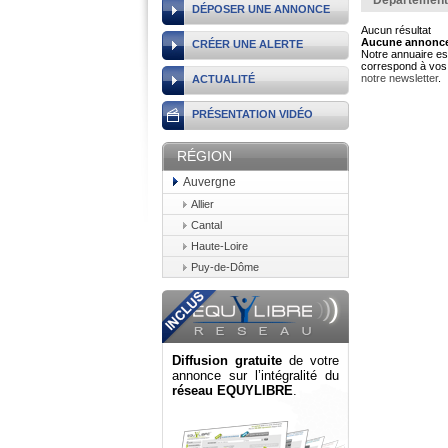
Département
DÉPOSER UNE ANNONCE
Aucun résultat
Aucune annonce 
CRÉER UNE ALERTE
Notre annuaire est
correspond à vos 
notre newsletter
.
ACTUALITÉ
PRÉSENTATION VIDÉO
RÉGION
Auvergne
Allier
Cantal
Haute-Loire
Puy-de-Dôme
Diffusion gratuite
de votre
annonce sur l’intégralité du
réseau EQUYLIBRE
.