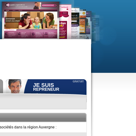
JE SUIS
REPRENEUR
Déposer gratuitement
une
annonce de recherche.
Consulter gratuitement
les
profils de propriétaires.
ACCÈS REPRENEUR
sociétés dans la région Auvergne :