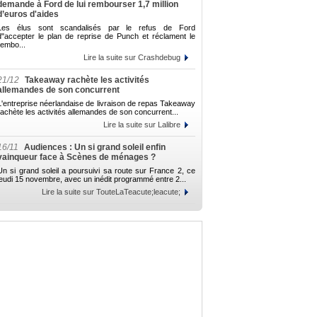
demande à Ford de lui rembourser 1,7 million
d’euros d'aides
Les élus sont scandalisés par le refus de Ford
d"accepter le plan de reprise de Punch et réclament le
rembo...
Lire la suite sur Crashdebug
21/12
Takeaway rachète les activités
allemandes de son concurrent
L'entreprise néerlandaise de livraison de repas Takeaway
rachète les activités allemandes de son concurrent...
Lire la suite sur Lalibre
16/11
Audiences : Un si grand soleil enfin
vainqueur face à Scènes de ménages ?
Un si grand soleil a poursuivi sa route sur France 2, ce
jeudi 15 novembre, avec un inédit programmé entre 2...
Lire la suite sur TouteLaTeacute;leacute;