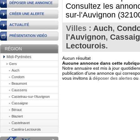
DÉPOSER UNE ANNONCE
Consultez les annonc
sur-l'Auvignon (32100
CRÉER UNE ALERTE
ACTUALITÉ
Villes :
Auch
,
Cond
l'Auvignon
,
Cassai
PRÉSENTATION VIDÉO
Lectourois
.
RÉGION
Midi-Pyrénées
Aucun résultat
Aucune annonce dans cette rubrique
Gers
Notre annuaire est mis à jour quotidien
Auch
publication d'une annonce qui correspo
Condom
vous invitons à
déposer des alertes
ou 
Beaumont
Caussens
Castelnau-sur-l'Auvignon
Cassaigne
Béraut
Blaziert
Castelnavet
Castéra-Lectourois