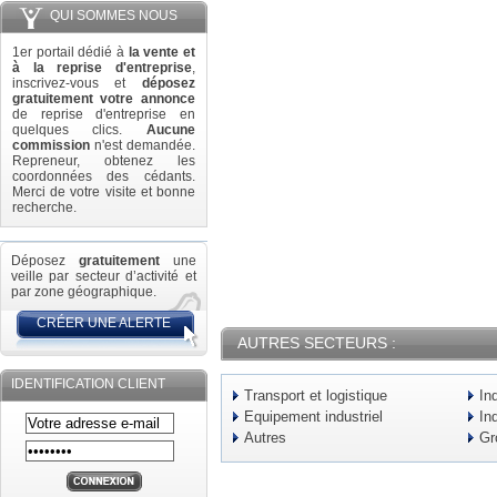
QUI SOMMES NOUS
1er portail dédié à
la vente et
à la reprise d'entreprise
,
inscrivez-vous et
déposez
gratuitement votre annonce
de reprise d'entreprise en
quelques clics.
Aucune
commission
n'est demandée.
Repreneur, obtenez les
coordonnées des cédants.
Merci de votre visite et bonne
recherche.
Déposez
gratuitement
une
veille par secteur d’activité et
par zone géographique.
CRÉER UNE ALERTE
AUTRES SECTEURS :
IDENTIFICATION CLIENT
Transport et logistique
In
Equipement industriel
In
Autres
Gr