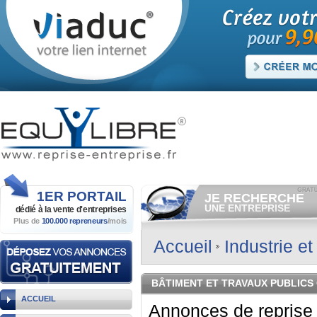
1ER
PORTAIL
JE RECHERCHE
UNE ENTREPRISE
dédié à la vente
d'entreprises
Plus de
100.000 repreneurs
/mois
Consulter gratuitement
les
annonces d'entreprises à
vendre.
Accueil
Industrie e
Et/ou déposer
gratuitement
votre recherche d'entreprise.
RECHERCHER UNE
BÂTIMENT ET TRAVAUX PUBLICS
ANNONCE
ACCUEIL
Annonces de reprise 