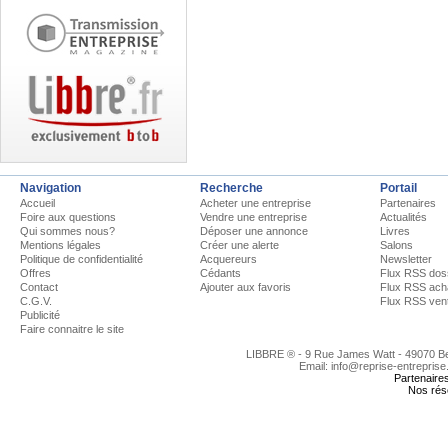
Navigation
Recherche
Portail
Accueil
Acheter une entreprise
Partenaires
Foire aux questions
Vendre une entreprise
Actualités
Qui sommes nous?
Déposer une annonce
Livres
Mentions légales
Créer une alerte
Salons
Politique de confidentialité
Acquereurs
Newsletter
Offres
Cédants
Flux RSS dos
Contact
Ajouter aux favoris
Flux RSS ach
C.G.V.
Flux RSS ven
Publicité
Faire connaitre le site
LIBBRE ® - 9 Rue James Watt - 49070 
Email: info@reprise-entreprise
Partenaire
Nos rés