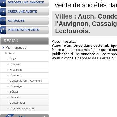
DÉPOSER UNE ANNONCE
vente de sociétés dan
CRÉER UNE ALERTE
Villes :
Auch
,
Cond
ACTUALITÉ
l'Auvignon
,
Cassai
Lectourois
.
PRÉSENTATION VIDÉO
RÉGION
Aucun résultat
Aucune annonce dans cette rubrique
Midi-Pyrénées
Notre annuaire est mis à jour quotidien
Gers
publication d'une annonce qui correspo
vous invitons à
déposer des alertes
ou 
Auch
Condom
Beaumont
Caussens
Castelnau-sur-l'Auvignon
Cassaigne
Béraut
Blaziert
Castelnavet
Castéra-Lectourois