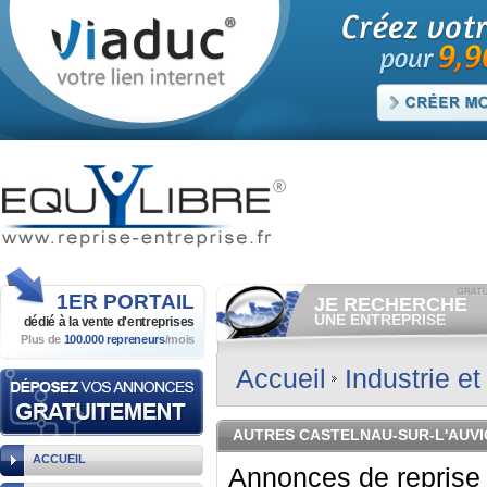
1ER
PORTAIL
JE RECHERCHE
UNE ENTREPRISE
dédié à la vente
d'entreprises
Plus de
100.000 repreneurs
/mois
Consulter gratuitement
les
annonces d'entreprises à
vendre.
Accueil
Industrie e
Et/ou déposer
gratuitement
votre recherche d'entreprise.
RECHERCHER UNE
AUTRES CASTELNAU-SUR-L'AUV
ANNONCE
ACCUEIL
Annonces de reprise 