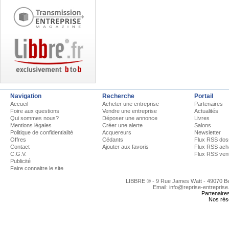
Navigation
Recherche
Portail
Accueil
Acheter une entreprise
Partenaires
Foire aux questions
Vendre une entreprise
Actualités
Qui sommes nous?
Déposer une annonce
Livres
Mentions légales
Créer une alerte
Salons
Politique de confidentialité
Acquereurs
Newsletter
Offres
Cédants
Flux RSS dos
Contact
Ajouter aux favoris
Flux RSS ach
C.G.V.
Flux RSS ven
Publicité
Faire connaitre le site
LIBBRE ® - 9 Rue James Watt - 49070 
Email: info@reprise-entreprise
Partenaire
Nos rés