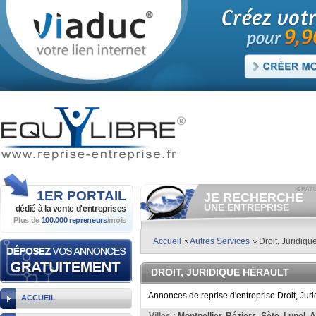
1ER
PORTAIL
JE RECHERCHE
UNE ENTREPRISE
dédié à la vente
d'entreprises
Plus de
100.000 repreneurs
/mois
Consulter gratuitement
les
annonces d'entreprises à
vendre.
Accueil
Autres Services
Droit, Juridiqu
Et/ou déposer
gratuitement
votre recherche d'entreprise.
DROIT, JURIDIQUE HÉRAULT
RECHERCHER UNE
ANNONCE
Annonces de reprise d'entreprise Droit, Jur
ACCUEIL