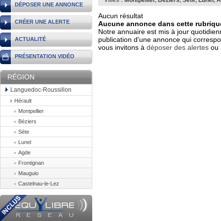
Villes :
Montpellier
,
Béziers
,
Sète
,
Lunel
,
A
DÉPOSER UNE ANNONCE
Aucun résultat
CRÉER UNE ALERTE
Aucune annonce dans cette rubrique
Notre annuaire est mis à jour quotidien
publication d'une annonce qui correspo
ACTUALITÉ
vous invitons à
déposer des alertes
ou 
PRÉSENTATION VIDÉO
RÉGION
Languedoc-Roussillon
Hérault
Montpellier
Béziers
Sète
Lunel
Agde
Frontignan
Mauguio
Castelnau-le-Lez