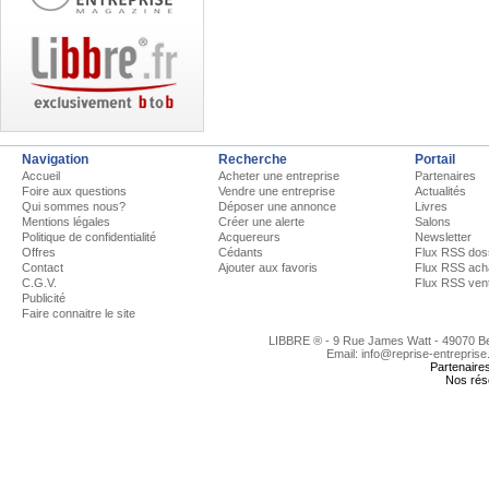
Navigation
Recherche
Portail
Accueil
Acheter une entreprise
Partenaires
Foire aux questions
Vendre une entreprise
Actualités
Qui sommes nous?
Déposer une annonce
Livres
Mentions légales
Créer une alerte
Salons
Politique de confidentialité
Acquereurs
Newsletter
Offres
Cédants
Flux RSS dos
Contact
Ajouter aux favoris
Flux RSS ach
C.G.V.
Flux RSS ven
Publicité
Faire connaitre le site
LIBBRE ® - 9 Rue James Watt - 49070 
Email: info@reprise-entreprise
Partenaire
Nos rés