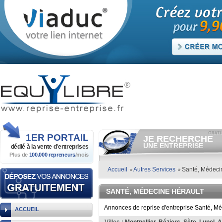
1ER
PORTAIL
JE RECHERCHE
UNE ENTREPRISE
dédié à la vente
d'entreprises
Plus de
100.000 repreneurs
/mois
Consulter gratuitement
les
annonces d'entreprises à
vendre.
Accueil
Autres Services
Santé, Médeci
Et/ou déposer
gratuitement
votre recherche d'entreprise.
SANTÉ, MÉDECINE HÉRAULT
RECHERCHER UNE
ANNONCE
Annonces de reprise d'entreprise Santé, Mé
ACCUEIL