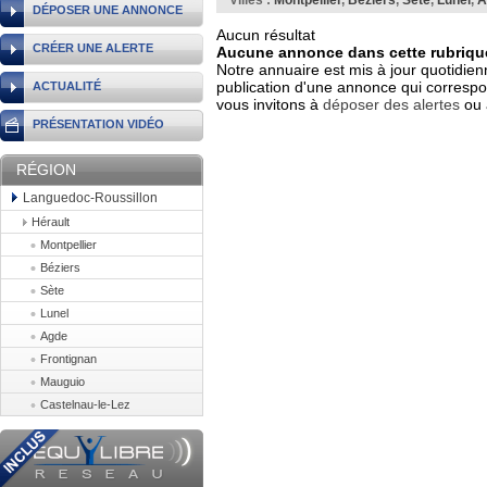
Villes :
Montpellier
,
Béziers
,
Sète
,
Lunel
,
A
DÉPOSER UNE ANNONCE
Aucun résultat
CRÉER UNE ALERTE
Aucune annonce dans cette rubrique
Notre annuaire est mis à jour quotidien
publication d'une annonce qui correspo
ACTUALITÉ
vous invitons à
déposer des alertes
ou 
PRÉSENTATION VIDÉO
RÉGION
Languedoc-Roussillon
Hérault
Montpellier
Béziers
Sète
Lunel
Agde
Frontignan
Mauguio
Castelnau-le-Lez