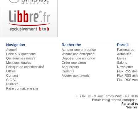
Navigation
Recherche
Portail
Accueil
Acheter une entreprise
Partenaires
Foire aux questions
Vendre une entreprise
Actualités
Qui sommes nous?
Déposer une annonce
Livres
Mentions légales
Créer une alerte
Salons
Politique de confidentialité
Acquereurs
Newsletter
Offres
Cédants
Flux RSS dos
Contact
Ajouter aux favoris
Flux RSS ach
C.G.V.
Flux RSS ven
Publicité
Faire connaitre le site
LIBBRE ® - 9 Rue James Watt - 49070 
Email: info@reprise-entreprise
Partenaire
Nos rés