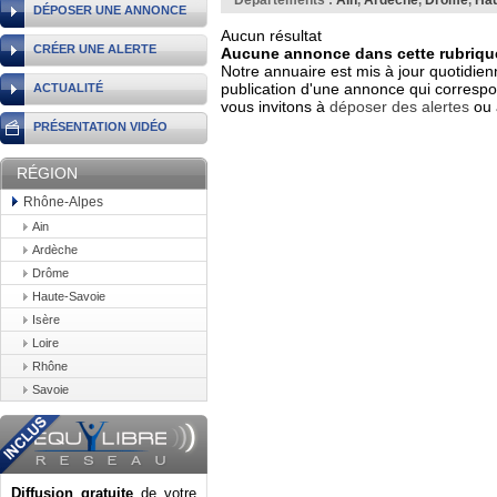
Départements :
Ain
,
Ardèche
,
Drôme
,
Hau
DÉPOSER UNE ANNONCE
Aucun résultat
CRÉER UNE ALERTE
Aucune annonce dans cette rubrique
Notre annuaire est mis à jour quotidien
publication d'une annonce qui correspo
ACTUALITÉ
vous invitons à
déposer des alertes
ou 
PRÉSENTATION VIDÉO
RÉGION
Rhône-Alpes
Ain
Ardèche
Drôme
Haute-Savoie
Isère
Loire
Rhône
Savoie
Diffusion gratuite
de votre