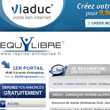
1ER
PORTAIL
JE RECHERCHE
UNE ENTREPRISE
dédié à la vente
d'entreprises
Plus de
100.000 repreneurs
/mois
Consulter gratuitement
les
annonces d'entreprises à
vendre.
Accueil
Autres Services
Droit, Juridiqu
Et/ou déposer
gratuitement
votre recherche d'entreprise.
DROIT, JURIDIQUE RHÔNE-ALPES
RECHERCHER UNE
ANNONCE
Annonces de reprise d'entreprise Droit, Jur
ACCUEIL