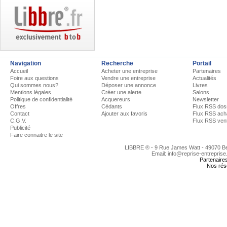
Navigation
Recherche
Portail
Accueil
Acheter une entreprise
Partenaires
Foire aux questions
Vendre une entreprise
Actualités
Qui sommes nous?
Déposer une annonce
Livres
Mentions légales
Créer une alerte
Salons
Politique de confidentialité
Acquereurs
Newsletter
Offres
Cédants
Flux RSS dos
Contact
Ajouter aux favoris
Flux RSS ach
C.G.V.
Flux RSS ven
Publicité
Faire connaitre le site
LIBBRE ® - 9 Rue James Watt - 49070 
Email: info@reprise-entreprise
Partenaire
Nos rés