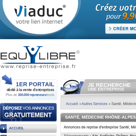
1ER
PORTAIL
JE RECHERCHE
UNE ENTREPRISE
dédié à la vente
d'entreprises
Plus de
100.000 repreneurs
/mois
Consulter gratuitement
les
annonces d'entreprises à
vendre.
Accueil
Autres Services
Santé, Médeci
Et/ou déposer
gratuitement
votre recherche d'entreprise.
SANTÉ, MÉDECINE RHÔNE-ALPES
RECHERCHER UNE
ANNONCE
Annonces de reprise d'entreprise Santé, Mé
ACCUEIL