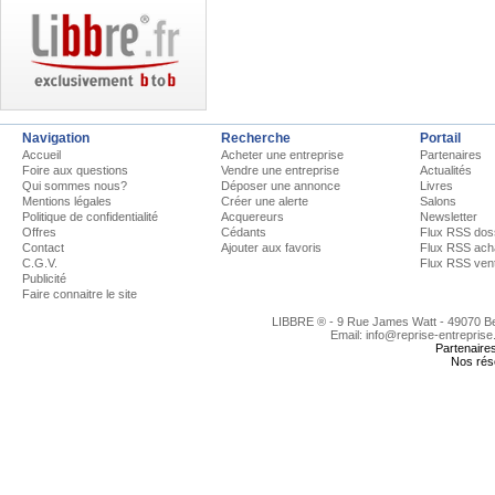
Navigation
Recherche
Portail
Accueil
Acheter une entreprise
Partenaires
Foire aux questions
Vendre une entreprise
Actualités
Qui sommes nous?
Déposer une annonce
Livres
Mentions légales
Créer une alerte
Salons
Politique de confidentialité
Acquereurs
Newsletter
Offres
Cédants
Flux RSS dos
Contact
Ajouter aux favoris
Flux RSS ach
C.G.V.
Flux RSS ven
Publicité
Faire connaitre le site
LIBBRE ® - 9 Rue James Watt - 49070 
Email: info@reprise-entreprise
Partenaire
Nos rés