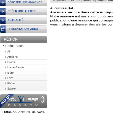
Départements :
Ain
,
Ardèche
,
Drôme
,
Hau
DÉPOSER UNE ANNONCE
Aucun résultat
CRÉER UNE ALERTE
Aucune annonce dans cette rubrique
Notre annuaire est mis à jour quotidien
publication d'une annonce qui correspo
ACTUALITÉ
vous invitons à
déposer des alertes
ou 
PRÉSENTATION VIDÉO
RÉGION
Rhône-Alpes
Ain
Ardèche
Drôme
Haute-Savoie
Isère
Loire
Rhône
Savoie
Diffusion gratuite
de votre