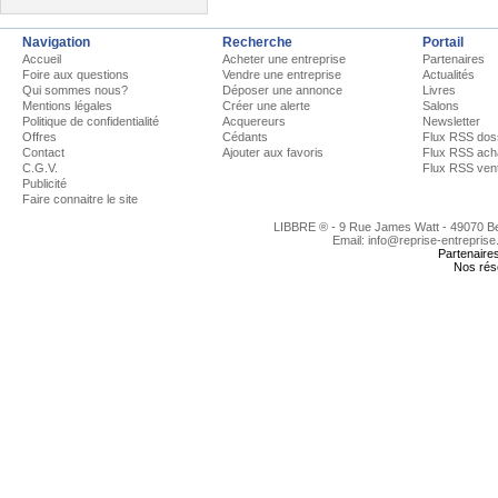
Navigation
Recherche
Portail
Accueil
Acheter une entreprise
Partenaires
Foire aux questions
Vendre une entreprise
Actualités
Qui sommes nous?
Déposer une annonce
Livres
Mentions légales
Créer une alerte
Salons
Politique de confidentialité
Acquereurs
Newsletter
Offres
Cédants
Flux RSS dos
Contact
Ajouter aux favoris
Flux RSS ach
C.G.V.
Flux RSS ven
Publicité
Faire connaitre le site
LIBBRE ® - 9 Rue James Watt - 49070 
Email: info@reprise-entreprise
Partenaire
Nos rés