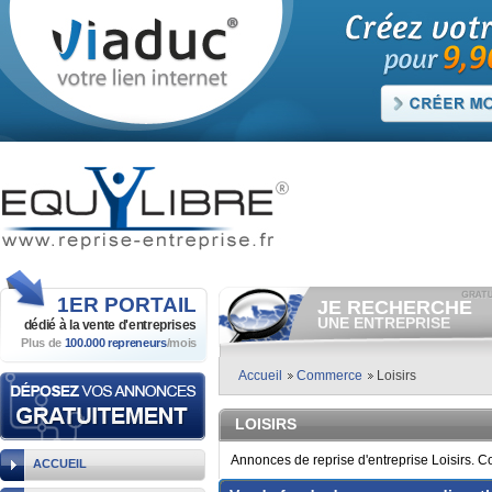
1ER
PORTAIL
JE RECHERCHE
UNE ENTREPRISE
dédié à la vente
d'entreprises
Plus de
100.000 repreneurs
/mois
Consulter gratuitement
les
annonces d'entreprises à
vendre.
Accueil
Commerce
Loisirs
Et/ou déposer
gratuitement
votre recherche d'entreprise.
LOISIRS
RECHERCHER UNE
ANNONCE
Annonces de reprise d'entreprise Loisirs. C
ACCUEIL