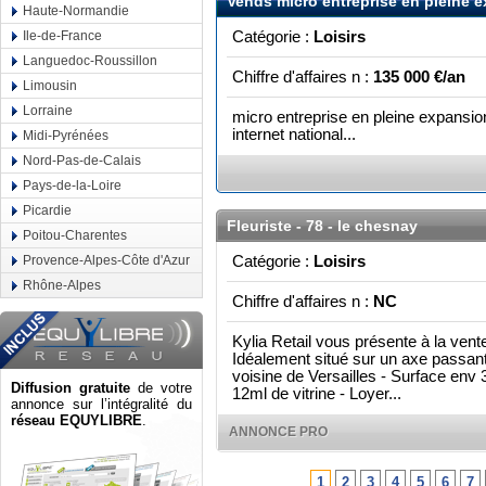
Vends micro entreprise en pleine 
Haute-Normandie
Ile-de-France
Catégorie :
Loisirs
Languedoc-Roussillon
Chiffre d'affaires n :
135 000 €/an
Limousin
Lorraine
micro entreprise en pleine expansion 
internet national...
Midi-Pyrénées
Nord-Pas-de-Calais
Pays-de-la-Loire
Picardie
Fleuriste - 78 - le chesnay
Poitou-Charentes
Provence-Alpes-Côte d'Azur
Catégorie :
Loisirs
Rhône-Alpes
Chiffre d'affaires n :
NC
Kylia Retail vous présente à la ven
Idéalement situé sur un axe pass
voisine de Versailles - Surface env 3
Diffusion gratuite
de votre
12ml de vitrine - Loyer...
annonce sur l’intégralité du
réseau EQUYLIBRE
.
ANNONCE PRO
1
2
3
4
5
6
7