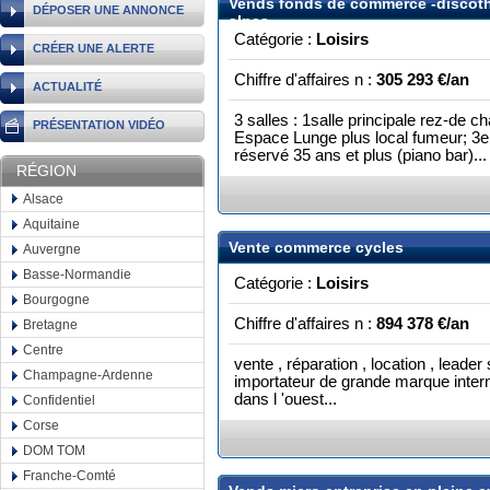
Vends fonds de commerce -discot
DÉPOSER UNE ANNONCE
alpes
Catégorie :
Loisirs
CRÉER UNE ALERTE
Chiffre d'affaires n :
305 293 €/an
ACTUALITÉ
3 salles : 1salle principale rez-de
PRÉSENTATION VIDÉO
Espace Lunge plus local fumeur; 3e
réservé 35 ans et plus (piano bar)...
RÉGION
Alsace
Aquitaine
Vente commerce cycles
Auvergne
Basse-Normandie
Catégorie :
Loisirs
Bourgogne
Chiffre d'affaires n :
894 378 €/an
Bretagne
Centre
vente , réparation , location , leade
Champagne-Ardenne
importateur de grande marque inter
dans l 'ouest...
Confidentiel
Corse
DOM TOM
Franche-Comté