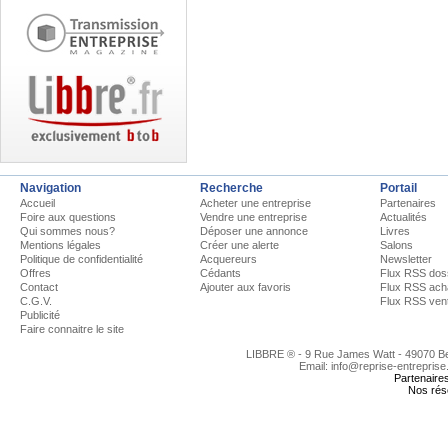
Navigation
Recherche
Portail
Accueil
Acheter une entreprise
Partenaires
Foire aux questions
Vendre une entreprise
Actualités
Qui sommes nous?
Déposer une annonce
Livres
Mentions légales
Créer une alerte
Salons
Politique de confidentialité
Acquereurs
Newsletter
Offres
Cédants
Flux RSS dos
Contact
Ajouter aux favoris
Flux RSS ach
C.G.V.
Flux RSS ven
Publicité
Faire connaitre le site
LIBBRE ® - 9 Rue James Watt - 49070 
Email: info@reprise-entreprise
Partenaire
Nos rés