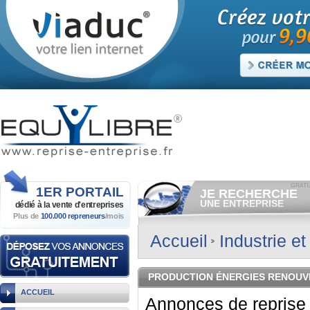
1ER
PORTAIL
JE RECHERCHE
UNE ENTREPRISE
dédié à la vente
d'entreprises
Plus de
100.000 repreneurs
/mois
Consulter gratuitement
les
annonces d'entreprises à
vendre.
Accueil
Industrie e
Et/ou déposer
gratuitement
votre recherche d'entreprise.
RECHERCHER UNE
PRODUCTION ÉNERGIES RENOUV
ANNONCE
ACCUEIL
Annonces de reprise 