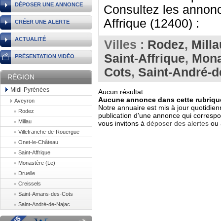
DÉPOSER UNE ANNONCE
Consultez les annonce
Affrique (12400) :
CRÉER UNE ALERTE
ACTUALITÉ
Villes :
Rodez
,
Milla
Saint-Affrique
,
Mona
PRÉSENTATION VIDÉO
Cots
,
Saint-André-d
RÉGION
Midi-Pyrénées
Aucun résultat
Aucune annonce dans cette rubrique
Aveyron
Notre annuaire est mis à jour quotidien
Rodez
publication d'une annonce qui correspo
Millau
vous invitons à
déposer des alertes
ou 
Villefranche-de-Rouergue
Onet-le-Château
Saint-Affrique
Monastère (Le)
Druelle
Creissels
Saint-Amans-des-Cots
Saint-André-de-Najac